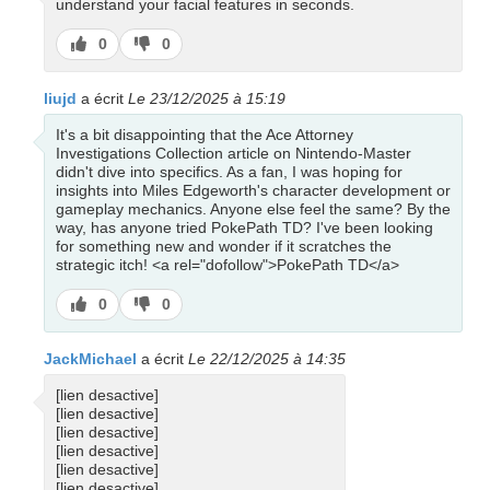
understand your facial features in seconds.
J’aime
J’aime
0
0
pas
liujd
a écrit
Le 23/12/2025 à 15:19
It's a bit disappointing that the Ace Attorney
Investigations Collection article on Nintendo-Master
didn't dive into specifics. As a fan, I was hoping for
insights into Miles Edgeworth's character development or
gameplay mechanics. Anyone else feel the same? By the
way, has anyone tried PokePath TD? I've been looking
for something new and wonder if it scratches the
strategic itch! <a rel="dofollow">PokePath TD</a>
J’aime
J’aime
0
0
pas
JackMichael
a écrit
Le 22/12/2025 à 14:35
[lien desactive]
[lien desactive]
[lien desactive]
[lien desactive]
[lien desactive]
[lien desactive]