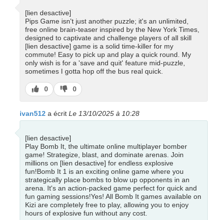
[lien desactive]
Pips Game isn't just another puzzle; it's an unlimited,
free online brain-teaser inspired by the New York Times,
designed to captivate and challenge players of all skill
[lien desactive] game is a solid time-killer for my
commute! Easy to pick up and play a quick round. My
only wish is for a 'save and quit' feature mid-puzzle,
sometimes I gotta hop off the bus real quick.
J’aime
J’aime
0
0
pas
ivan512
a écrit
Le 13/10/2025 à 10:28
[lien desactive]
Play Bomb It, the ultimate online multiplayer bomber
game! Strategize, blast, and dominate arenas. Join
millions on [lien desactive] for endless explosive
fun!Bomb It 1 is an exciting online game where you
strategically place bombs to blow up opponents in an
arena. It's an action-packed game perfect for quick and
fun gaming sessions!Yes! All Bomb It games available on
Kizi are completely free to play, allowing you to enjoy
hours of explosive fun without any cost.