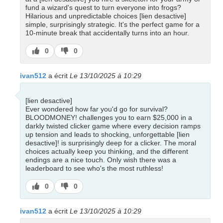
fund a wizard's quest to turn everyone into frogs?
Hilarious and unpredictable choices [lien desactive]
simple, surprisingly strategic. It's the perfect game for a
10-minute break that accidentally turns into an hour.
J’aime
J’aime
0
0
pas
ivan512
a écrit
Le 13/10/2025 à 10:29
[lien desactive]
Ever wondered how far you'd go for survival?
BLOODMONEY! challenges you to earn $25,000 in a
darkly twisted clicker game where every decision ramps
up tension and leads to shocking, unforgettable [lien
desactive]! is surprisingly deep for a clicker. The moral
choices actually keep you thinking, and the different
endings are a nice touch. Only wish there was a
leaderboard to see who's the most ruthless!
J’aime
J’aime
0
0
pas
ivan512
a écrit
Le 13/10/2025 à 10:29