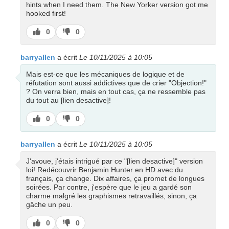
hints when I need them. The New Yorker version got me
hooked first!
J’aime
J’aime
0
0
pas
barryallen
a écrit
Le 10/11/2025 à 10:05
Mais est-ce que les mécaniques de logique et de
réfutation sont aussi addictives que de crier "Objection!"
? On verra bien, mais en tout cas, ça ne ressemble pas
du tout au [lien desactive]!
J’aime
J’aime
0
0
pas
barryallen
a écrit
Le 10/11/2025 à 10:05
J'avoue, j'étais intrigué par ce "[lien desactive]" version
loi! Redécouvrir Benjamin Hunter en HD avec du
français, ça change. Dix affaires, ça promet de longues
soirées. Par contre, j'espère que le jeu a gardé son
charme malgré les graphismes retravaillés, sinon, ça
gâche un peu.
J’aime
J’aime
0
0