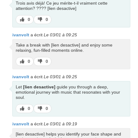
Trois avis déjà! Ce jeu mérite-t-il vraiment cette
attention? ???? [lien desactive]
J’aime
J’aime
0
0
pas
ivanvolt
a écrit
Le 03/01 à 09:25
Take a break with [lien desactive] and enjoy some
relaxing, fun-filled moments online.
J’aime
J’aime
0
0
pas
ivanvolt
a écrit
Le 03/01 à 09:25
Let
[lien desactive]
guide you through a deep,
emotional journey with music that resonates with your
soul.
J’aime
J’aime
0
0
pas
ivanvolt
a écrit
Le 03/01 à 09:19
[lien desactive] helps you identify your face shape and