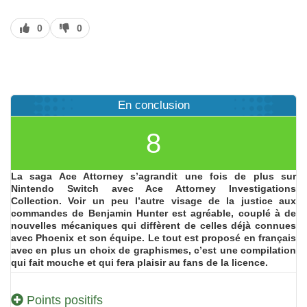
J’aime
J’aime
0
0
pas
En conclusion
8
La saga Ace Attorney s’agrandit une fois de plus sur
Nintendo Switch avec Ace Attorney Investigations
Collection. Voir un peu l’autre visage de la justice aux
commandes de Benjamin Hunter est agréable, couplé à de
nouvelles mécaniques qui diffèrent de celles déjà connues
avec Phoenix et son équipe. Le tout est proposé en français
avec en plus un choix de graphismes, c’est une compilation
qui fait mouche et qui fera plaisir au fans de la licence.
Points positifs