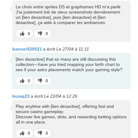
Le choix entre sprites DS et graphismes HD m'a parlé.
J'ai justement trié de vieux screenshots dernièrement :
un [lien desactive], puis [lien desactive] et [lien
desactive], ça aide à comparer les ambiances.
J’aime
J’aime
0
0
pas
banner520521
a écrit
Le 27/04 à 11:11
[lien desactive] that so many are still discussing this
collection—have you tried mapping your birth chart to
see if your astro placements match your gaming style?
J’aime
J’aime
0
0
pas
buraq23
a écrit
Le 22/04 à 12:26
Play anytime with [lien desactive], offering fast and
secure casino gameplay.
Discover live games, slots, and rewarding betting options
all in one place.
J’aime
J’aime
0
0
pas