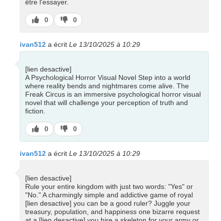
être l'essayer.
J’aime
J’aime
0
0
pas
ivan512
a écrit
Le 13/10/2025 à 10:29
[lien desactive]
A Psychological Horror Visual Novel Step into a world
where reality bends and nightmares come alive. The
Freak Circus is an immersive psychological horror visual
novel that will challenge your perception of truth and
fiction.
J’aime
J’aime
0
0
pas
ivan512
a écrit
Le 13/10/2025 à 10:29
[lien desactive]
Rule your entire kingdom with just two words: "Yes" or
"No." A charmingly simple and addictive game of royal
[lien desactive] you can be a good ruler? Juggle your
treasury, population, and happiness one bizarre request
at a [lien desactive] you hire a skeleton for your army or