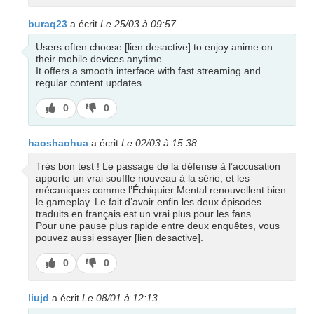
buraq23
a écrit
Le 25/03 à 09:57
Users often choose [lien desactive] to enjoy anime on
their mobile devices anytime.
It offers a smooth interface with fast streaming and
regular content updates.
J’aime
J’aime
0
0
pas
haoshaohua
a écrit
Le 02/03 à 15:38
Très bon test ! Le passage de la défense à l’accusation
apporte un vrai souffle nouveau à la série, et les
mécaniques comme l’Échiquier Mental renouvellent bien
le gameplay. Le fait d’avoir enfin les deux épisodes
traduits en français est un vrai plus pour les fans.
Pour une pause plus rapide entre deux enquêtes, vous
pouvez aussi essayer [lien desactive].
J’aime
J’aime
0
0
pas
liujd
a écrit
Le 08/01 à 12:13