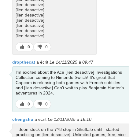
[lien desactive]
[lien desactive]
[lien desactive]
[lien desactive]
[lien desactive]
[lien desactive]
[lien desactive]
J’aime
J’aime
0
0
pas
dropthecat
a écrit
Le 14/11/2025 à 09:47
I'm excited about the Ace [lien desactive] Investigations
Collection coming to Nintendo Switch! It's great that
Capcom is releasing both games with French subtitles
and [lien desactive] Can't wait to play Benjamin Hunter's
adventures in 2024.
J’aime
J’aime
0
0
pas
chengshu
a écrit
Le 12/11/2025 à 16:10
- Been stuck on the 7?8 step in Shuffalo until I started
practicing on [lien desactive]. Unlimited games, free, nice