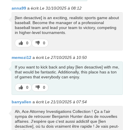
anna99
a écrit
Le 31/10/2025 à 08:12
[lien desactive] is an exciting, realistic sports game about
baseball. Become the manager of a professional
baseball team and lead your team to victory, competing
in higher-level tournaments.
J’aime
J’aime
0
0
pas
memozi12
a écrit
Le 27/10/2025 à 10:50
If you want to kick back and play [lien desactive] with me,
that would be fantastic. Additionally, this place has a ton
of games that everybody can enjoy.
J’aime
J’aime
0
0
pas
barryallen
a écrit
Le 21/10/2025 à 07:54
Ah, Ace Attorney Investigations Collection ! Ça a l'air
sympa de retrouver Benjamin Hunter dans de nouvelles
affaires. J'espère que c'est aussi addictif que [lien
desactive], où tu dois vraiment être rapide ! Je vais peut-