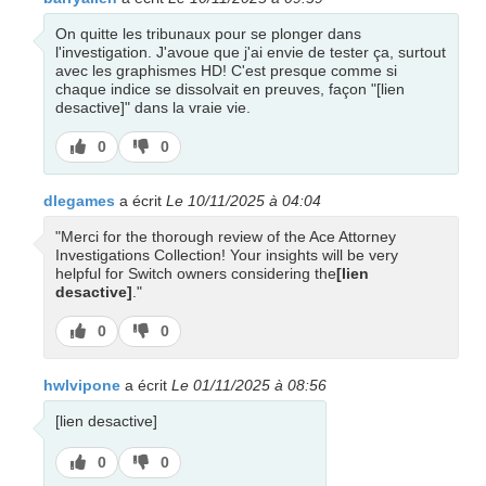
On quitte les tribunaux pour se plonger dans
l'investigation. J'avoue que j'ai envie de tester ça, surtout
avec les graphismes HD! C'est presque comme si
chaque indice se dissolvait en preuves, façon "[lien
desactive]" dans la vraie vie.
J’aime
J’aime
0
0
pas
dlegames
a écrit
Le 10/11/2025 à 04:04
"Merci for the thorough review of the Ace Attorney
Investigations Collection! Your insights will be very
helpful for Switch owners considering the
[lien
desactive]
."
J’aime
J’aime
0
0
pas
hwlvipone
a écrit
Le 01/11/2025 à 08:56
[lien desactive]
J’aime
J’aime
0
0
pas