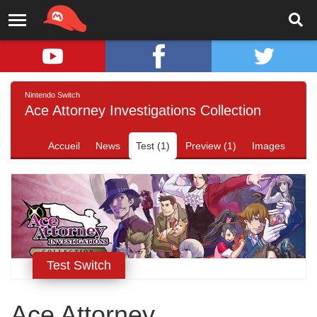
Nintendo Switch
Ace Attorney Investigations Collection
Accueil
News
Test (1)
Preview (1)
Images
Test Switch
Ace Attorney