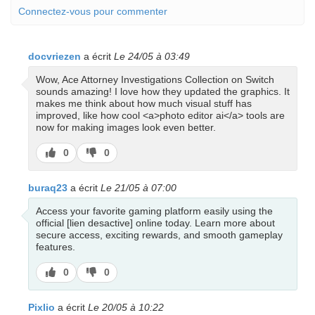
Connectez-vous pour commenter
docvriezen
a écrit
Le 24/05 à 03:49
Wow, Ace Attorney Investigations Collection on Switch
sounds amazing! I love how they updated the graphics. It
makes me think about how much visual stuff has
improved, like how cool <a>photo editor ai</a> tools are
now for making images look even better.
J’aime
J’aime
0
0
pas
buraq23
a écrit
Le 21/05 à 07:00
Access your favorite gaming platform easily using the
official [lien desactive] online today. Learn more about
secure access, exciting rewards, and smooth gameplay
features.
J’aime
J’aime
0
0
pas
Pixlio
a écrit
Le 20/05 à 10:22