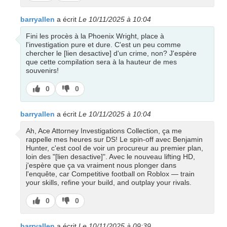
pas
barryallen
a écrit
Le 10/11/2025 à 10:04
Fini les procès à la Phoenix Wright, place à
l'investigation pure et dure. C'est un peu comme
chercher le [lien desactive] d'un crime, non? J'espère
que cette compilation sera à la hauteur de mes
souvenirs!
J’aime
J’aime
0
0
pas
barryallen
a écrit
Le 10/11/2025 à 10:04
Ah, Ace Attorney Investigations Collection, ça me
rappelle mes heures sur DS! Le spin-off avec Benjamin
Hunter, c'est cool de voir un procureur au premier plan,
loin des "[lien desactive]". Avec le nouveau lifting HD,
j'espère que ça va vraiment nous plonger dans
l'enquête, car Competitive football on Roblox — train
your skills, refine your build, and outplay your rivals.
J’aime
J’aime
0
0
pas
barryallen
a écrit
Le 10/11/2025 à 09:39