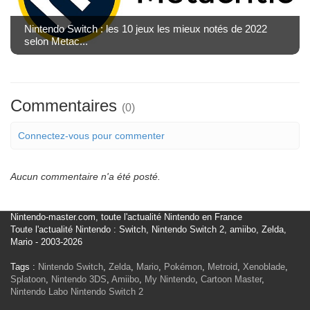
Nintendo Switch : les 10 jeux les mieux notés de 2022
selon Metac...
Commentaires
(0)
Connectez-vous pour commenter
Aucun commentaire n'a été posté.
Nintendo-master.com, toute l'actualité Nintendo en France
Toute l'actualité Nintendo : Switch, Nintendo Switch 2, amiibo, Zelda,
Mario - 2003-2026
Tags :
Nintendo Switch
,
Zelda
,
Mario
,
Pokémon
,
Metroid
,
Xenoblade
,
Splatoon
,
Nintendo 3DS
,
Amiibo
,
My Nintendo
,
Cartoon Master
,
Nintendo Labo
Nintendo Switch 2