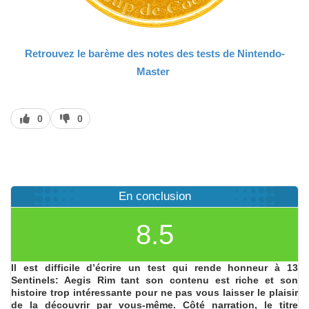
Retrouvez le barème des notes des tests de Nintendo-
Master
J’aime
J’aime
0
0
pas
En conclusion
8.5
Il est difficile d’écrire un test qui rende honneur à 13
Sentinels: Aegis Rim tant son contenu est riche et son
histoire trop intéressante pour ne pas vous laisser le plaisir
de la découvrir par vous-même. Côté narration, le titre