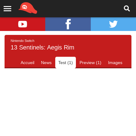
Nintendo Switch
13 Sentinels: Aegis Rim
Accueil
News
Test (1)
Preview (1)
Images