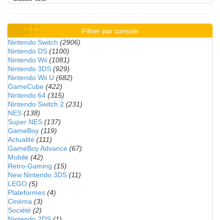
Filtrer par console
Nintendo Switch
(2906)
Nintendo DS
(1100)
Nintendo Wii
(1081)
Nintendo 3DS
(929)
Nintendo Wii U
(682)
GameCube
(422)
Nintendo 64
(315)
Nintendo Switch 2
(231)
NES
(138)
Super NES
(137)
GameBoy
(119)
Actualité
(111)
GameBoy Advance
(67)
Mobile
(42)
Retro-Gaming
(15)
New Nintendo 3DS
(11)
LEGO
(5)
Plateformes
(4)
Cinéma
(3)
Société
(2)
Nintendo 2DS
(1)