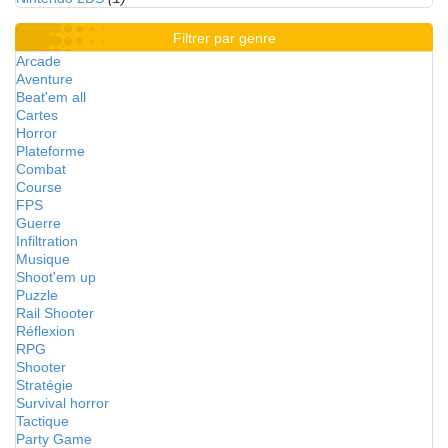
Filtrer par genre
Arcade
Aventure
Beat'em all
Cartes
Horror
Plateforme
Combat
Course
FPS
Guerre
Infiltration
Musique
Shoot'em up
Puzzle
Rail Shooter
Réflexion
RPG
Shooter
Stratégie
Survival horror
Tactique
Party Game