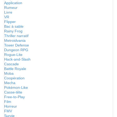
Application
Rumeur
Livre
VR
Flipper
Bac à sable
Rainy Frog
Thriller narratif
Metroidvania
Tower Defense
Dungeon RPG
Rogue-Lite
Hack-and-Slash
Cascade
Battle Royale
Moba
Coopération
Mecha
Pokémon-Like
Casse-tête
Free-to-Play
Film
Horreur
FMV
Survie