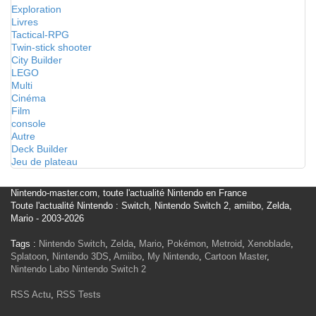
Exploration
Livres
Tactical-RPG
Twin-stick shooter
City Builder
LEGO
Multi
Cinéma
Film
console
Autre
Deck Builder
Jeu de plateau
Nintendo-master.com, toute l'actualité Nintendo en France
Toute l'actualité Nintendo : Switch, Nintendo Switch 2, amiibo, Zelda,
Mario - 2003-2026
Tags :
Nintendo Switch
,
Zelda
,
Mario
,
Pokémon
,
Metroid
,
Xenoblade
,
Splatoon
,
Nintendo 3DS
,
Amiibo
,
My Nintendo
,
Cartoon Master
,
Nintendo Labo
Nintendo Switch 2
RSS Actu
,
RSS Tests