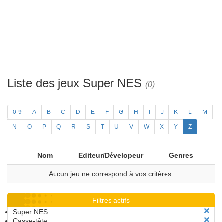
Liste des jeux Super NES
(0)
0-9
A
B
C
D
E
F
G
H
I
J
K
L
M
N
O
P
Q
R
S
T
U
V
W
X
Y
Z
Nom
Editeur/Dévelopeur
Genres
Aucun jeu ne correspond à vos critères.
Filtres actifs
Super NES
Casse-tête