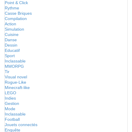
Point & Click
Rythme
Casse Briques
Compilation
Action
Simulation
Cuisine
Danse
Dessin
Educatif
Sport
Inclassable
MMORPG
Tir
Visual novel
Rogue-Like
Minecraft-like
LEGO
Indies
Gestion
Mode
Inclassable
Football
Jouets connectés
Enquête