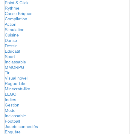
Point & Click
Rythme
Casse Briques
Compilation
Action
Simulation
Cuisine
Danse
Dessin
Educatif
Sport
Inclassable
MMORPG
Tir
Visual novel
Rogue-Like
Minecraft-like
LEGO
Indies
Gestion
Mode
Inclassable
Football
Jouets connectés
Enquête