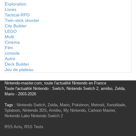
Exploration
Livres
Tactical-RPG
Twin-stick shooter
City Builder
LEGO
Multi
Cinéma
Film
console
Autre
Deck Builder
Jeu de plateau
Nintendo-master.com, toute l'actualité Nintendo en France
Toute l'actualité Nintendo : Switch, Nintendo Switch 2, amiibo, Zelda,
Mario - 2003-2026
Tags :
Nintendo Switch
,
Zelda
,
Mario
,
Pokémon
,
Metroid
,
Xenoblade
,
Splatoon
,
Nintendo 3DS
,
Amiibo
,
My Nintendo
,
Cartoon Master
,
Nintendo Labo
Nintendo Switch 2
RSS Actu
,
RSS Tests