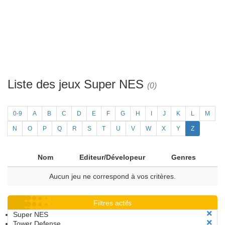
Liste des jeux Super NES
(0)
0-9
A
B
C
D
E
F
G
H
I
J
K
L
M
N
O
P
Q
R
S
T
U
V
W
X
Y
Z
Nom
Editeur/Dévelopeur
Genres
Aucun jeu ne correspond à vos critères.
Filtres actifs
Super NES
Tower Defense