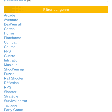
Filtrer par genre
Arcade
Aventure
Beat'em all
Cartes
Horror
Plateforme
Combat
Course
FPS
Guerre
Infiltration
Musique
Shoot'em up
Puzzle
Rail Shooter
Réflexion
RPG
Shooter
Stratégie
Survival horror
Tactique
Party Game