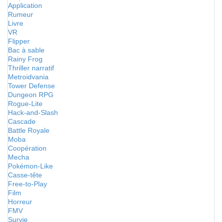
Application
Rumeur
Livre
VR
Flipper
Bac à sable
Rainy Frog
Thriller narratif
Metroidvania
Tower Defense
Dungeon RPG
Rogue-Lite
Hack-and-Slash
Cascade
Battle Royale
Moba
Coopération
Mecha
Pokémon-Like
Casse-tête
Free-to-Play
Film
Horreur
FMV
Survie