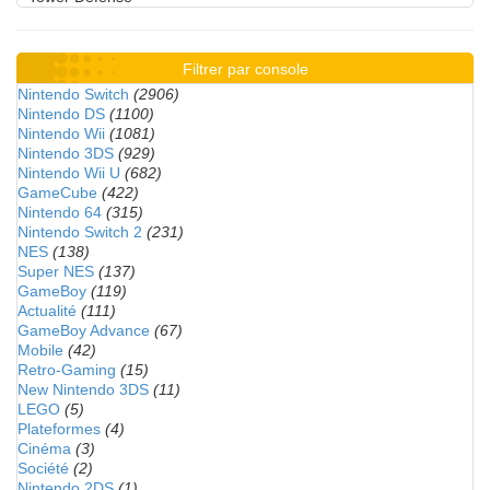
Filtrer par console
Nintendo Switch
(2906)
Nintendo DS
(1100)
Nintendo Wii
(1081)
Nintendo 3DS
(929)
Nintendo Wii U
(682)
GameCube
(422)
Nintendo 64
(315)
Nintendo Switch 2
(231)
NES
(138)
Super NES
(137)
GameBoy
(119)
Actualité
(111)
GameBoy Advance
(67)
Mobile
(42)
Retro-Gaming
(15)
New Nintendo 3DS
(11)
LEGO
(5)
Plateformes
(4)
Cinéma
(3)
Société
(2)
Nintendo 2DS
(1)