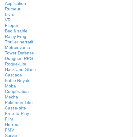
Application
Rumeur
Livre
VR
Flipper
Bac à sable
Rainy Frog
Thriller narratif
Metroidvania
Tower Defense
Dungeon RPG
Rogue-Lite
Hack-and-Slash
Cascade
Battle Royale
Moba
Coopération
Mecha
Pokémon-Like
Casse-tête
Free-to-Play
Film
Horreur
FMV
Survie