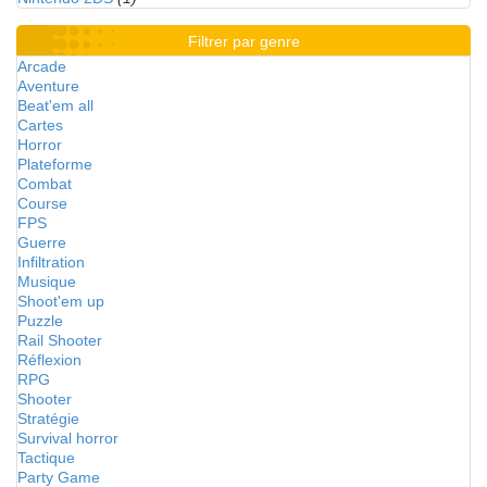
Filtrer par genre
Arcade
Aventure
Beat'em all
Cartes
Horror
Plateforme
Combat
Course
FPS
Guerre
Infiltration
Musique
Shoot'em up
Puzzle
Rail Shooter
Réflexion
RPG
Shooter
Stratégie
Survival horror
Tactique
Party Game