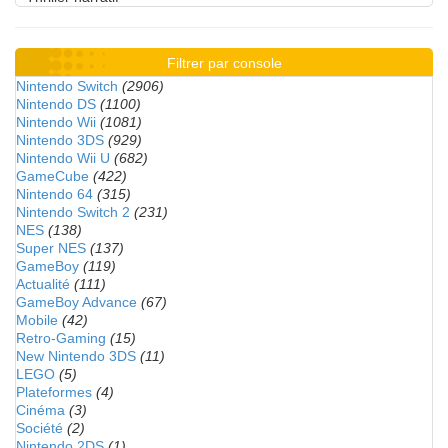
Filtrer par console
Nintendo Switch
(2906)
Nintendo DS
(1100)
Nintendo Wii
(1081)
Nintendo 3DS
(929)
Nintendo Wii U
(682)
GameCube
(422)
Nintendo 64
(315)
Nintendo Switch 2
(231)
NES
(138)
Super NES
(137)
GameBoy
(119)
Actualité
(111)
GameBoy Advance
(67)
Mobile
(42)
Retro-Gaming
(15)
New Nintendo 3DS
(11)
LEGO
(5)
Plateformes
(4)
Cinéma
(3)
Société
(2)
Nintendo 2DS
(1)