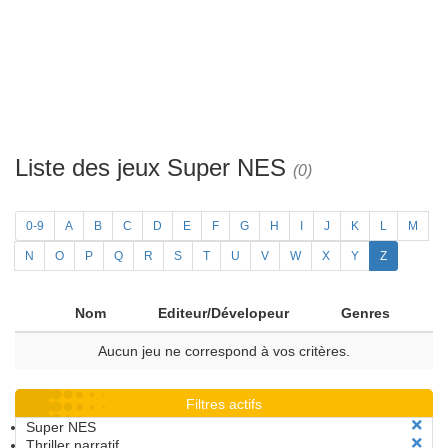
Liste des jeux Super NES
(0)
0-9
A
B
C
D
E
F
G
H
I
J
K
L
M
N
O
P
Q
R
S
T
U
V
W
X
Y
Z
Nom
Editeur/Dévelopeur
Genres
Aucun jeu ne correspond à vos critères.
Filtres actifs
Super NES
Thriller narratif