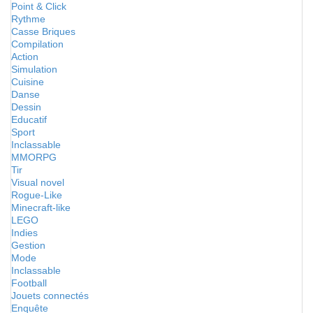
Point & Click
Rythme
Casse Briques
Compilation
Action
Simulation
Cuisine
Danse
Dessin
Educatif
Sport
Inclassable
MMORPG
Tir
Visual novel
Rogue-Like
Minecraft-like
LEGO
Indies
Gestion
Mode
Inclassable
Football
Jouets connectés
Enquête