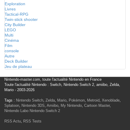
Exploration
Livres
Tactical-RPG
Twin-stick shooter
City Builder
LEGO
Multi
Cinéma
Film
console
Autre
Deck Builder
Jeu de plateau
Nintendo-master.com, toute l'actualité Nintendo en France
Toute l'actualité Nintendo : Switch, Nintendo Switch 2, amiibo, Zelda,
Mario - 2003-2026
Tags :
Nintendo Switch
,
Zelda
,
Mario
,
Pokémon
,
Metroid
,
Xenoblade
,
Splatoon
,
Nintendo 3DS
,
Amiibo
,
My Nintendo
,
Cartoon Master
,
Nintendo Labo
Nintendo Switch 2
RSS Actu
,
RSS Tests