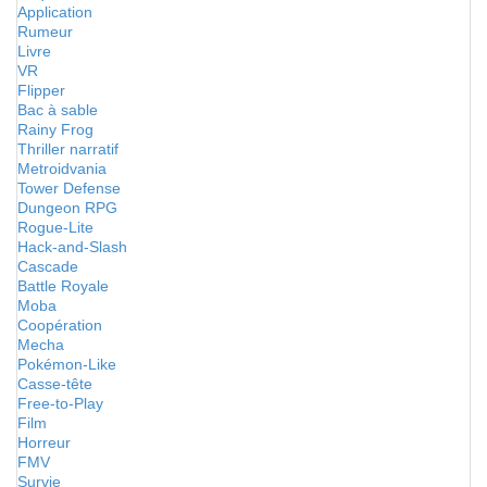
Application
Rumeur
Livre
VR
Flipper
Bac à sable
Rainy Frog
Thriller narratif
Metroidvania
Tower Defense
Dungeon RPG
Rogue-Lite
Hack-and-Slash
Cascade
Battle Royale
Moba
Coopération
Mecha
Pokémon-Like
Casse-tête
Free-to-Play
Film
Horreur
FMV
Survie