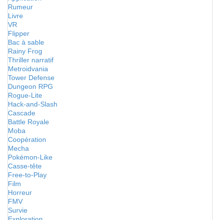
Rumeur
Livre
VR
Flipper
Bac à sable
Rainy Frog
Thriller narratif
Metroidvania
Tower Defense
Dungeon RPG
Rogue-Lite
Hack-and-Slash
Cascade
Battle Royale
Moba
Coopération
Mecha
Pokémon-Like
Casse-tête
Free-to-Play
Film
Horreur
FMV
Survie
Exploration