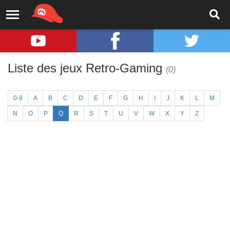
Liste des jeux Retro-Gaming
(0)
0-9
A
B
C
D
E
F
G
H
I
J
K
L
M
N
O
P
Q
R
S
T
U
V
W
X
Y
Z