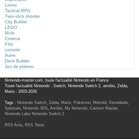
Livres
Tactical-RPG
Twin-stick shooter
City Builder
LEGO
Multi
Cinéma
Film
console
Autre
Deck Builder
Jeu de plateau
Nintendo-master.com, toute l'actualité Nintendo en France
Toute l'actualité Nintendo : Switch, Nintendo Switch 2, amiibo, Zelda,
Mario - 2003-2026
Tags :
Nintendo Switch
,
Zelda
,
Mario
,
Pokémon
,
Metroid
,
Xenoblade
,
Splatoon
,
Nintendo 3DS
,
Amiibo
,
My Nintendo
,
Cartoon Master
,
Nintendo Labo
Nintendo Switch 2
RSS Actu
,
RSS Tests