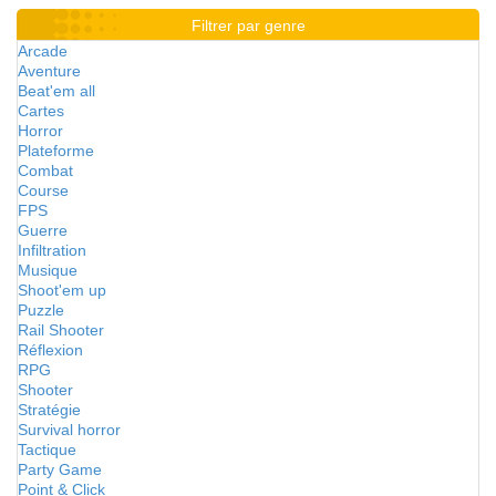
Filtrer par genre
Arcade
Aventure
Beat'em all
Cartes
Horror
Plateforme
Combat
Course
FPS
Guerre
Infiltration
Musique
Shoot'em up
Puzzle
Rail Shooter
Réflexion
RPG
Shooter
Stratégie
Survival horror
Tactique
Party Game
Point & Click