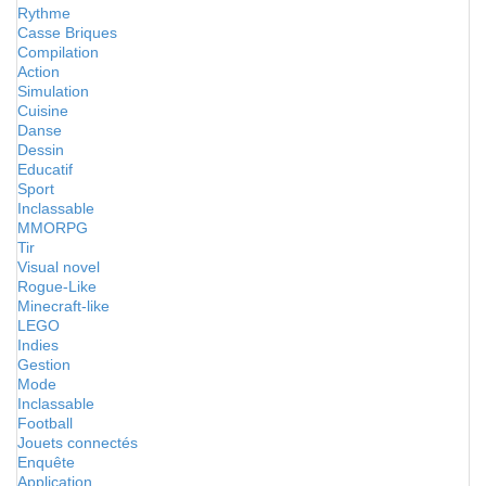
Rythme
Casse Briques
Compilation
Action
Simulation
Cuisine
Danse
Dessin
Educatif
Sport
Inclassable
MMORPG
Tir
Visual novel
Rogue-Like
Minecraft-like
LEGO
Indies
Gestion
Mode
Inclassable
Football
Jouets connectés
Enquête
Application