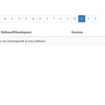
M
N
O
P
Q
R
S
T
U
V
W
X
Y
Z
Editeur/Dévelopeur
Genres
u ne correspond à vos critères.