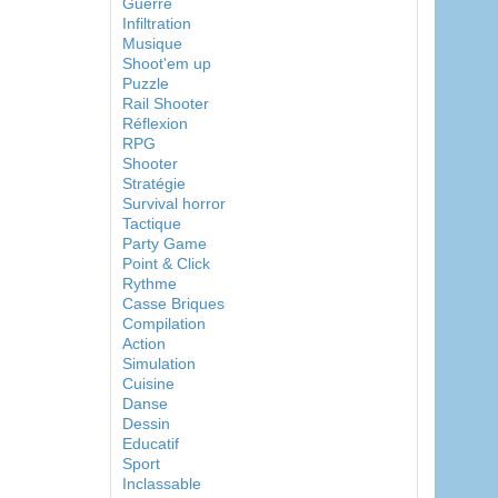
Guerre
Infiltration
Musique
Shoot'em up
Puzzle
Rail Shooter
Réflexion
RPG
Shooter
Stratégie
Survival horror
Tactique
Party Game
Point & Click
Rythme
Casse Briques
Compilation
Action
Simulation
Cuisine
Danse
Dessin
Educatif
Sport
Inclassable