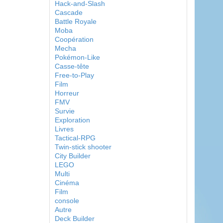
Hack-and-Slash
Cascade
Battle Royale
Moba
Coopération
Mecha
Pokémon-Like
Casse-tête
Free-to-Play
Film
Horreur
FMV
Survie
Exploration
Livres
Tactical-RPG
Twin-stick shooter
City Builder
LEGO
Multi
Cinéma
Film
console
Autre
Deck Builder