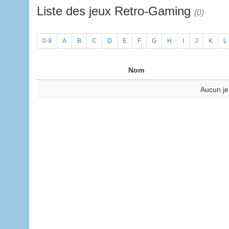
Liste des jeux Retro-Gaming
(0)
0-9
A
B
C
D
E
F
G
H
I
J
K
L
Nom
Aucun je