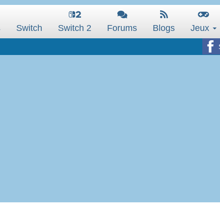
s
Switch
Switch 2
Forums
Blogs
Jeux