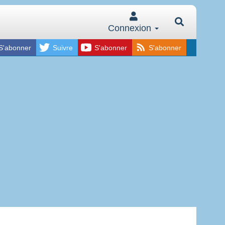
Connexion
S'abonner
Suivre
S'abonner
S'abonner