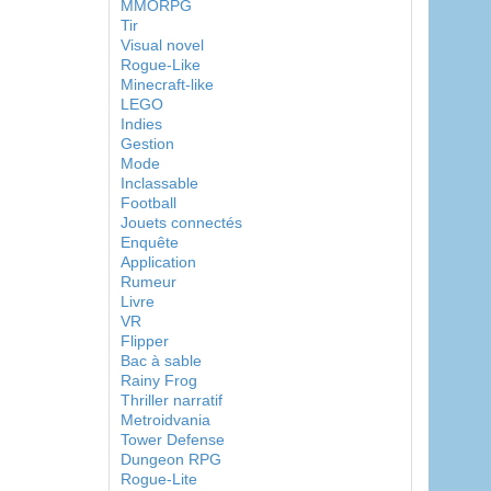
MMORPG
Tir
Visual novel
Rogue-Like
Minecraft-like
LEGO
Indies
Gestion
Mode
Inclassable
Football
Jouets connectés
Enquête
Application
Rumeur
Livre
VR
Flipper
Bac à sable
Rainy Frog
Thriller narratif
Metroidvania
Tower Defense
Dungeon RPG
Rogue-Lite