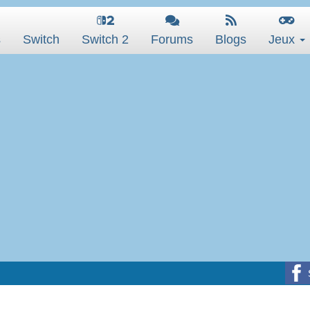
s
Switch
Switch 2
Forums
Blogs
Jeux