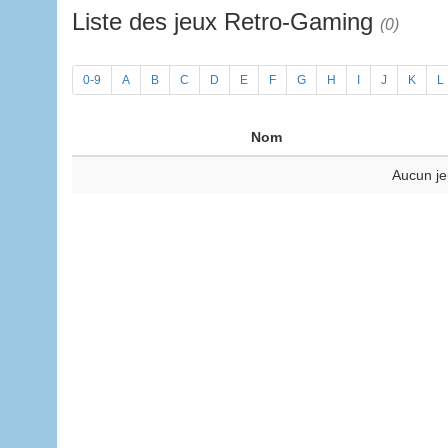
Liste des jeux Retro-Gaming
(0)
0-9
A
B
C
D
E
F
G
H
I
J
K
L
Nom
Aucun je