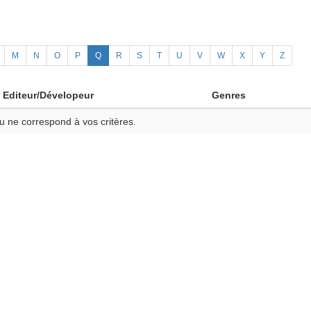
M
N
O
P
Q
R
S
T
U
V
W
X
Y
Z
Editeur/Dévelopeur
Genres
u ne correspond à vos critères.