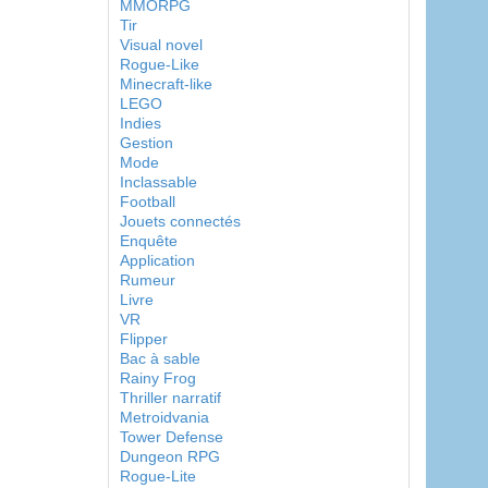
MMORPG
Tir
Visual novel
Rogue-Like
Minecraft-like
LEGO
Indies
Gestion
Mode
Inclassable
Football
Jouets connectés
Enquête
Application
Rumeur
Livre
VR
Flipper
Bac à sable
Rainy Frog
Thriller narratif
Metroidvania
Tower Defense
Dungeon RPG
Rogue-Lite