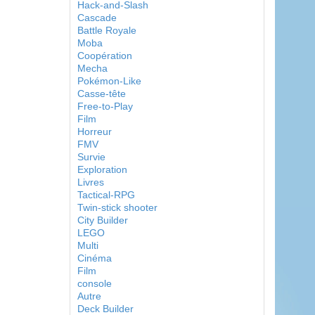
Hack-and-Slash
Cascade
Battle Royale
Moba
Coopération
Mecha
Pokémon-Like
Casse-tête
Free-to-Play
Film
Horreur
FMV
Survie
Exploration
Livres
Tactical-RPG
Twin-stick shooter
City Builder
LEGO
Multi
Cinéma
Film
console
Autre
Deck Builder