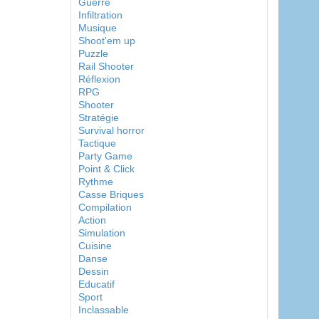
Guerre
Infiltration
Musique
Shoot'em up
Puzzle
Rail Shooter
Réflexion
RPG
Shooter
Stratégie
Survival horror
Tactique
Party Game
Point & Click
Rythme
Casse Briques
Compilation
Action
Simulation
Cuisine
Danse
Dessin
Educatif
Sport
Inclassable