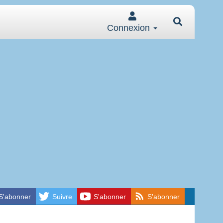
Connexion
S'abonner
Suivre
S'abonner
S'abonner