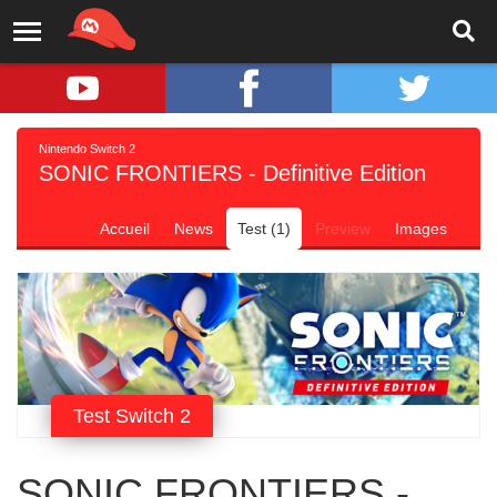
Nintendo Switch 2
SONIC FRONTIERS - Definitive Edition
Accueil
News
Test (1)
Preview
Images
Test Switch 2
SONIC FRONTIERS -