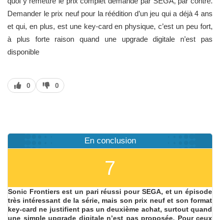
quoi y remettre le prix complet demandé par SEGA, par contre.
Demander le prix neuf pour la réédition d’un jeu qui a déjà 4 ans
et qui, en plus, est une key-card en physique, c’est un peu fort,
à plus forte raison quand une upgrade digitale n’est pas
disponible
J’aime
J’aime
0
0
pas
En conclusion
7
Sonic Frontiers est un pari réussi pour SEGA, et un épisode
très intéressant de la série, mais son prix neuf et son format
key-card ne justifient pas un deuxième achat, surtout quand
une simple upgrade digitale n’est pas proposée. Pour ceux