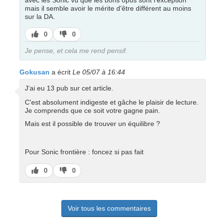
avec les Sonic vu que les bons opus sont l'exception
mais il semble avoir le mérite d'être différent au moins
sur la DA.
J’aime
J’aime
0
0
pas
Je pense, et cela me rend pensif.
Gokusan
a écrit
Le 05/07 à 16:44
J'ai eu 13 pub sur cet article.
C'est absolument indigeste et gâche le plaisir de lecture.
Je comprends que ce soit votre gagne pain.
Mais est il possible de trouver un équilibre ?
Pour Sonic frontière : foncez si pas fait
J’aime
J’aime
0
0
pas
Voir tous les commentaires