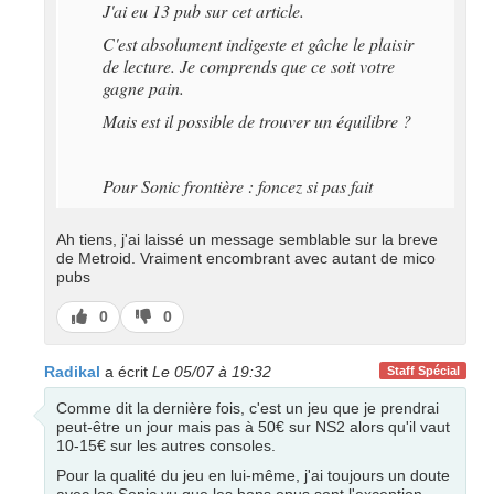
J'ai eu 13 pub sur cet article.
C'est absolument indigeste et gâche le plaisir
de lecture. Je comprends que ce soit votre
gagne pain.
Mais est il possible de trouver un équilibre ?
Pour Sonic frontière : foncez si pas fait
Ah tiens, j'ai laissé un message semblable sur la breve
de Metroid. Vraiment encombrant avec autant de mico
pubs
J’aime
J’aime
0
0
pas
Radikal
a écrit
Le 05/07 à 19:32
Staff Spécial
Comme dit la dernière fois, c'est un jeu que je prendrai
peut-être un jour mais pas à 50€ sur NS2 alors qu'il vaut
10-15€ sur les autres consoles.
Pour la qualité du jeu en lui-même, j'ai toujours un doute