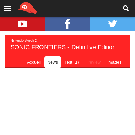
Nintendo Switch 2
SONIC FRONTIERS - Definitive Edition
Accueil
News
Test (1)
Preview
Images