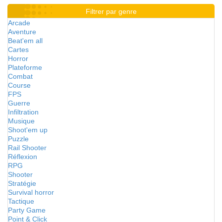
Filtrer par genre
Arcade
Aventure
Beat'em all
Cartes
Horror
Plateforme
Combat
Course
FPS
Guerre
Infiltration
Musique
Shoot'em up
Puzzle
Rail Shooter
Réflexion
RPG
Shooter
Stratégie
Survival horror
Tactique
Party Game
Point & Click