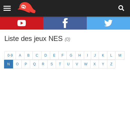
Liste des jeux NES
(0)
0-9
A
B
C
D
E
F
G
H
I
J
K
L
M
N
O
P
Q
R
S
T
U
V
W
X
Y
Z