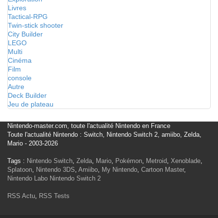
Livres
Tactical-RPG
Twin-stick shooter
City Builder
LEGO
Multi
Cinéma
Film
console
Autre
Deck Builder
Jeu de plateau
Nintendo-master.com, toute l'actualité Nintendo en France
Toute l'actualité Nintendo : Switch, Nintendo Switch 2, amiibo, Zelda,
Mario - 2003-2026
Tags :
Nintendo Switch
,
Zelda
,
Mario
,
Pokémon
,
Metroid
,
Xenoblade
,
Splatoon
,
Nintendo 3DS
,
Amiibo
,
My Nintendo
,
Cartoon Master
,
Nintendo Labo
Nintendo Switch 2
RSS Actu
,
RSS Tests