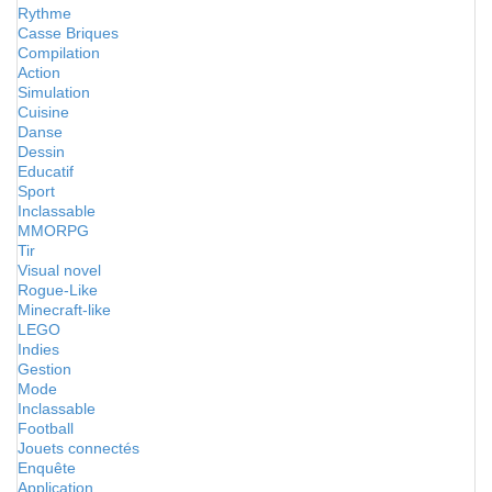
Rythme
Casse Briques
Compilation
Action
Simulation
Cuisine
Danse
Dessin
Educatif
Sport
Inclassable
MMORPG
Tir
Visual novel
Rogue-Like
Minecraft-like
LEGO
Indies
Gestion
Mode
Inclassable
Football
Jouets connectés
Enquête
Application