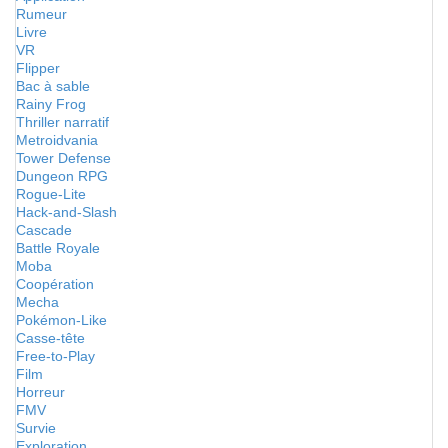
Rumeur
Livre
VR
Flipper
Bac à sable
Rainy Frog
Thriller narratif
Metroidvania
Tower Defense
Dungeon RPG
Rogue-Lite
Hack-and-Slash
Cascade
Battle Royale
Moba
Coopération
Mecha
Pokémon-Like
Casse-tête
Free-to-Play
Film
Horreur
FMV
Survie
Exploration