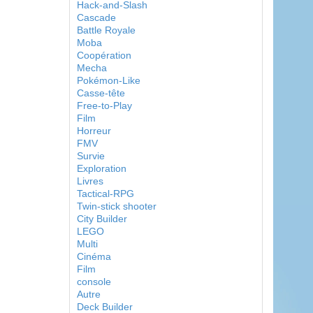
Hack-and-Slash
Cascade
Battle Royale
Moba
Coopération
Mecha
Pokémon-Like
Casse-tête
Free-to-Play
Film
Horreur
FMV
Survie
Exploration
Livres
Tactical-RPG
Twin-stick shooter
City Builder
LEGO
Multi
Cinéma
Film
console
Autre
Deck Builder