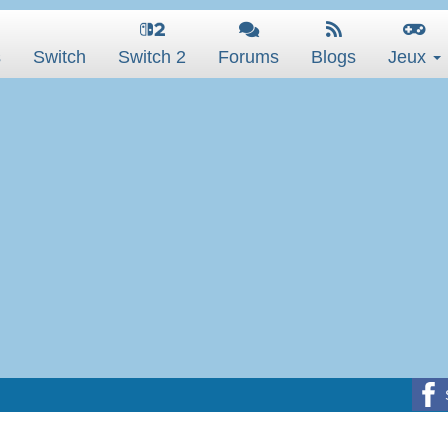
s
Switch
Switch 2
Forums
Blogs
Jeux