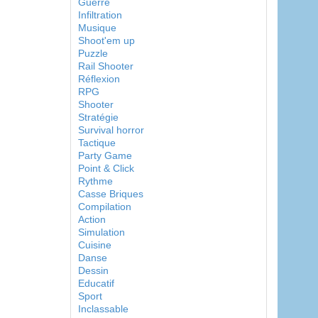
Guerre
Infiltration
Musique
Shoot'em up
Puzzle
Rail Shooter
Réflexion
RPG
Shooter
Stratégie
Survival horror
Tactique
Party Game
Point & Click
Rythme
Casse Briques
Compilation
Action
Simulation
Cuisine
Danse
Dessin
Educatif
Sport
Inclassable