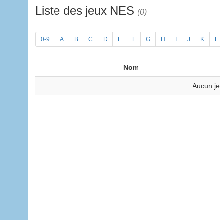
Liste des jeux NES
(0)
0-9
A
B
C
D
E
F
G
H
I
J
K
L
Nom
Aucun je