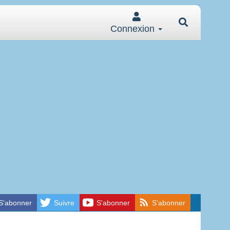
Connexion
S'abonner
Suivre
S'abonner
S'abonner