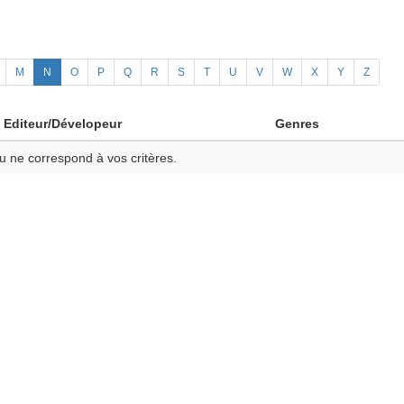
M
N
O
P
Q
R
S
T
U
V
W
X
Y
Z
Editeur/Dévelopeur
Genres
u ne correspond à vos critères.