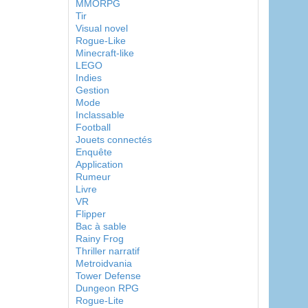
MMORPG
Tir
Visual novel
Rogue-Like
Minecraft-like
LEGO
Indies
Gestion
Mode
Inclassable
Football
Jouets connectés
Enquête
Application
Rumeur
Livre
VR
Flipper
Bac à sable
Rainy Frog
Thriller narratif
Metroidvania
Tower Defense
Dungeon RPG
Rogue-Lite