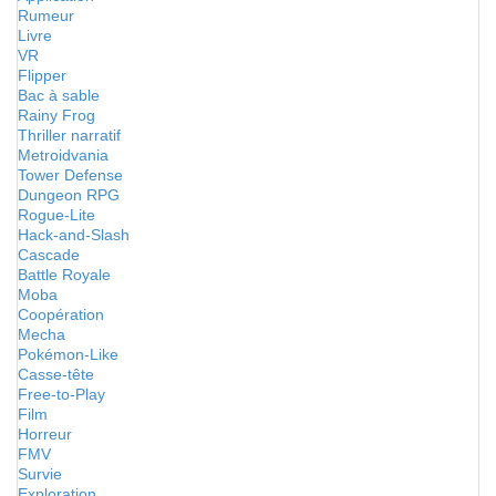
Rumeur
Livre
VR
Flipper
Bac à sable
Rainy Frog
Thriller narratif
Metroidvania
Tower Defense
Dungeon RPG
Rogue-Lite
Hack-and-Slash
Cascade
Battle Royale
Moba
Coopération
Mecha
Pokémon-Like
Casse-tête
Free-to-Play
Film
Horreur
FMV
Survie
Exploration