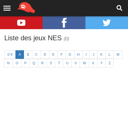
Liste des jeux NES
(0)
0-9
A
B
C
D
E
F
G
H
I
J
K
L
M
N
O
P
Q
R
S
T
U
V
W
X
Y
Z