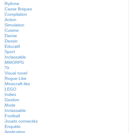
Rythme
Casse Briques
Compilation
Action
Simulation
Cuisine
Danse
Dessin
Educatif
Sport
Inclassable
MMORPG
Tir
Visual novel
Rogue-Like
Minecraft-like
LEGO
Indies
Gestion
Mode
Inclassable
Football
Jouets connectés
Enquête
Application