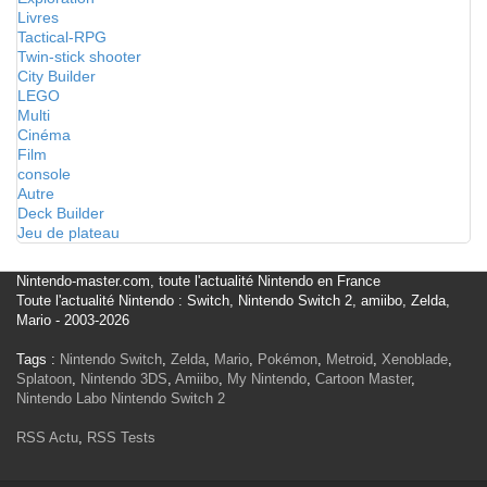
Livres
Tactical-RPG
Twin-stick shooter
City Builder
LEGO
Multi
Cinéma
Film
console
Autre
Deck Builder
Jeu de plateau
Nintendo-master.com, toute l'actualité Nintendo en France
Toute l'actualité Nintendo : Switch, Nintendo Switch 2, amiibo, Zelda,
Mario - 2003-2026
Tags :
Nintendo Switch
,
Zelda
,
Mario
,
Pokémon
,
Metroid
,
Xenoblade
,
Splatoon
,
Nintendo 3DS
,
Amiibo
,
My Nintendo
,
Cartoon Master
,
Nintendo Labo
Nintendo Switch 2
RSS Actu
,
RSS Tests