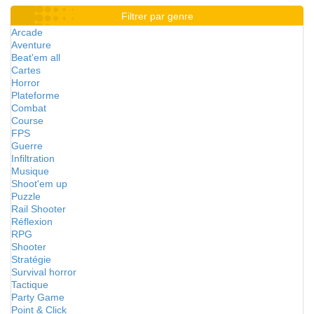
Filtrer par genre
Arcade
Aventure
Beat'em all
Cartes
Horror
Plateforme
Combat
Course
FPS
Guerre
Infiltration
Musique
Shoot'em up
Puzzle
Rail Shooter
Réflexion
RPG
Shooter
Stratégie
Survival horror
Tactique
Party Game
Point & Click