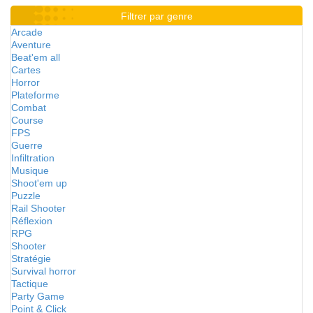
Filtrer par genre
Arcade
Aventure
Beat'em all
Cartes
Horror
Plateforme
Combat
Course
FPS
Guerre
Infiltration
Musique
Shoot'em up
Puzzle
Rail Shooter
Réflexion
RPG
Shooter
Stratégie
Survival horror
Tactique
Party Game
Point & Click