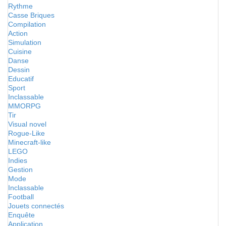
Rythme
Casse Briques
Compilation
Action
Simulation
Cuisine
Danse
Dessin
Educatif
Sport
Inclassable
MMORPG
Tir
Visual novel
Rogue-Like
Minecraft-like
LEGO
Indies
Gestion
Mode
Inclassable
Football
Jouets connectés
Enquête
Application