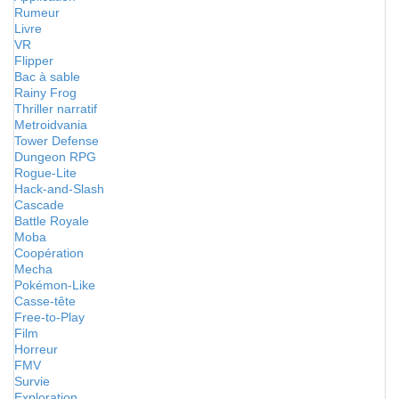
Rumeur
Livre
VR
Flipper
Bac à sable
Rainy Frog
Thriller narratif
Metroidvania
Tower Defense
Dungeon RPG
Rogue-Lite
Hack-and-Slash
Cascade
Battle Royale
Moba
Coopération
Mecha
Pokémon-Like
Casse-tête
Free-to-Play
Film
Horreur
FMV
Survie
Exploration