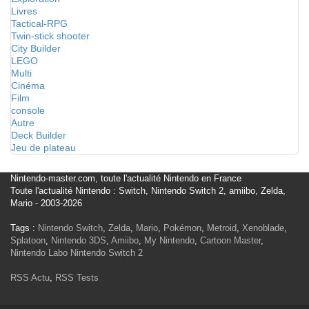
Livres
Tactical-RPG
Twin-stick shooter
City Builder
LEGO
Multi
Cinéma
Film
console
Autre
Deck Builder
Jeu de plateau
Nintendo-master.com, toute l'actualité Nintendo en France
Toute l'actualité Nintendo : Switch, Nintendo Switch 2, amiibo, Zelda,
Mario - 2003-2026
Tags :
Nintendo Switch
,
Zelda
,
Mario
,
Pokémon
,
Metroid
,
Xenoblade
,
Splatoon
,
Nintendo 3DS
,
Amiibo
,
My Nintendo
,
Cartoon Master
,
Nintendo Labo
Nintendo Switch 2
RSS Actu
,
RSS Tests