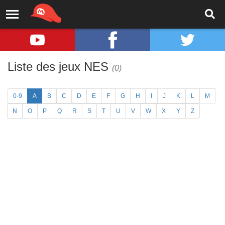
Liste des jeux NES
(0)
0-9
A
B
C
D
E
F
G
H
I
J
K
L
M
N
O
P
Q
R
S
T
U
V
W
X
Y
Z