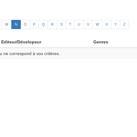
M
N
O
P
Q
R
S
T
U
V
W
X
Y
Z
Editeur/Dévelopeur
Genres
u ne correspond à vos critères.