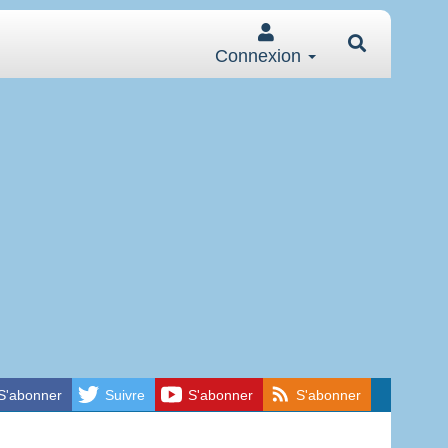
Connexion
S'abonner
Suivre
S'abonner
S'abonner