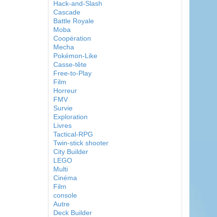
Hack-and-Slash
Cascade
Battle Royale
Moba
Coopération
Mecha
Pokémon-Like
Casse-tête
Free-to-Play
Film
Horreur
FMV
Survie
Exploration
Livres
Tactical-RPG
Twin-stick shooter
City Builder
LEGO
Multi
Cinéma
Film
console
Autre
Deck Builder