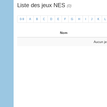
Liste des jeux NES
(0)
0-9
A
B
C
D
E
F
G
H
I
J
K
L
Nom
Aucun je