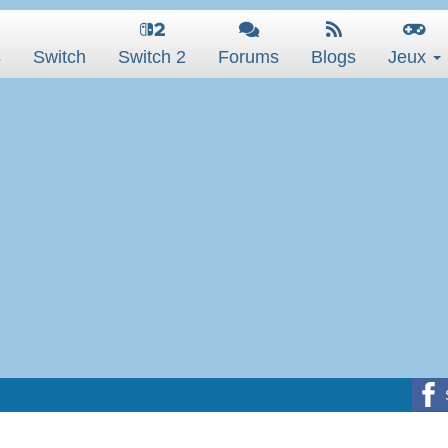
s
Switch
Switch 2
Forums
Blogs
Jeux