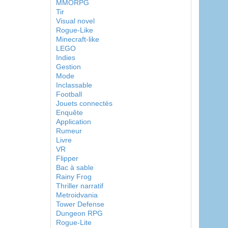
MMORPG
Tir
Visual novel
Rogue-Like
Minecraft-like
LEGO
Indies
Gestion
Mode
Inclassable
Football
Jouets connectés
Enquête
Application
Rumeur
Livre
VR
Flipper
Bac à sable
Rainy Frog
Thriller narratif
Metroidvania
Tower Defense
Dungeon RPG
Rogue-Lite