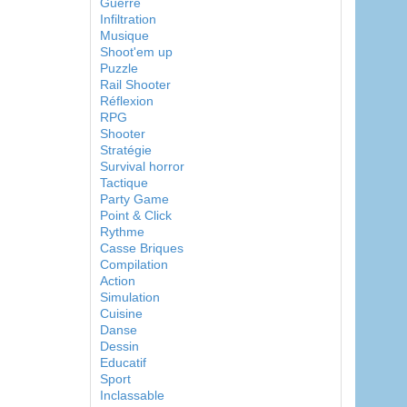
Guerre
Infiltration
Musique
Shoot'em up
Puzzle
Rail Shooter
Réflexion
RPG
Shooter
Stratégie
Survival horror
Tactique
Party Game
Point & Click
Rythme
Casse Briques
Compilation
Action
Simulation
Cuisine
Danse
Dessin
Educatif
Sport
Inclassable