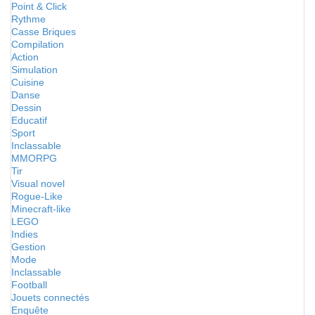
Point & Click
Rythme
Casse Briques
Compilation
Action
Simulation
Cuisine
Danse
Dessin
Educatif
Sport
Inclassable
MMORPG
Tir
Visual novel
Rogue-Like
Minecraft-like
LEGO
Indies
Gestion
Mode
Inclassable
Football
Jouets connectés
Enquête