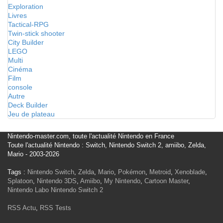
Exploration
Livres
Tactical-RPG
Twin-stick shooter
City Builder
LEGO
Multi
Cinéma
Film
console
Autre
Deck Builder
Jeu de plateau
Nintendo-master.com, toute l'actualité Nintendo en France
Toute l'actualité Nintendo : Switch, Nintendo Switch 2, amiibo, Zelda,
Mario - 2003-2026
Tags :
Nintendo Switch
,
Zelda
,
Mario
,
Pokémon
,
Metroid
,
Xenoblade
,
Splatoon
,
Nintendo 3DS
,
Amiibo
,
My Nintendo
,
Cartoon Master
,
Nintendo Labo
Nintendo Switch 2
RSS Actu
,
RSS Tests