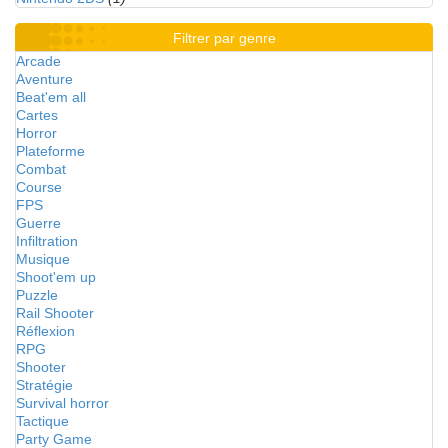
Filtrer par genre
Arcade
Aventure
Beat'em all
Cartes
Horror
Plateforme
Combat
Course
FPS
Guerre
Infiltration
Musique
Shoot'em up
Puzzle
Rail Shooter
Réflexion
RPG
Shooter
Stratégie
Survival horror
Tactique
Party Game