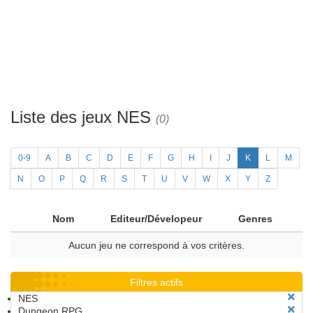
Liste des jeux NES
(0)
0-9
A
B
C
D
E
F
G
H
I
J
K
L
M
N
O
P
Q
R
S
T
U
V
W
X
Y
Z
Nom
Editeur/Dévelopeur
Genres
Aucun jeu ne correspond à vos critères.
Filtres actifs
NES
Dungeon RPG