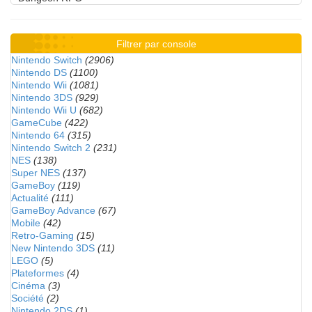
Filtrer par console
Nintendo Switch
(2906)
Nintendo DS
(1100)
Nintendo Wii
(1081)
Nintendo 3DS
(929)
Nintendo Wii U
(682)
GameCube
(422)
Nintendo 64
(315)
Nintendo Switch 2
(231)
NES
(138)
Super NES
(137)
GameBoy
(119)
Actualité
(111)
GameBoy Advance
(67)
Mobile
(42)
Retro-Gaming
(15)
New Nintendo 3DS
(11)
LEGO
(5)
Plateformes
(4)
Cinéma
(3)
Société
(2)
Nintendo 2DS
(1)