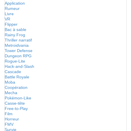
Application
Rumeur
Livre
VR
Flipper
Bac à sable
Rainy Frog
Thriller narratif
Metroidvania
Tower Defense
Dungeon RPG
Rogue-Lite
Hack-and-Slash
Cascade
Battle Royale
Moba
Coopération
Mecha
Pokémon-Like
Casse-tête
Free-to-Play
Film
Horreur
FMV
Survie