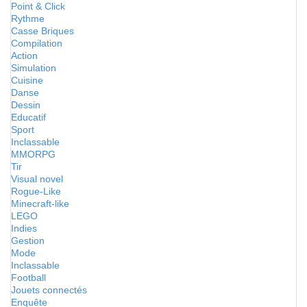
Point & Click
Rythme
Casse Briques
Compilation
Action
Simulation
Cuisine
Danse
Dessin
Educatif
Sport
Inclassable
MMORPG
Tir
Visual novel
Rogue-Like
Minecraft-like
LEGO
Indies
Gestion
Mode
Inclassable
Football
Jouets connectés
Enquête