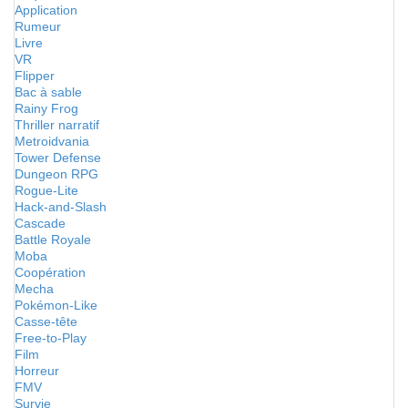
Application
Rumeur
Livre
VR
Flipper
Bac à sable
Rainy Frog
Thriller narratif
Metroidvania
Tower Defense
Dungeon RPG
Rogue-Lite
Hack-and-Slash
Cascade
Battle Royale
Moba
Coopération
Mecha
Pokémon-Like
Casse-tête
Free-to-Play
Film
Horreur
FMV
Survie