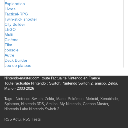
Exploration
Livres
Tactical-RPG
Twin-stick shooter
City Builder
LEGO
Multi
Cinéma
Film
console
Autre
Deck Builder
Jeu de plateau
Nintendo-master.com, toute l'actualité Nintendo en France
Toute l'actualité Nintendo : Switch, Nintendo Switch 2, amiibo, Zelda,
Mario - 2003-2026
Tags :
Nintendo Switch
,
Zelda
,
Mario
,
Pokémon
,
Metroid
,
Xenoblade
,
Splatoon
,
Nintendo 3DS
,
Amiibo
,
My Nintendo
,
Cartoon Master
,
Nintendo Labo
Nintendo Switch 2
RSS Actu
,
RSS Tests