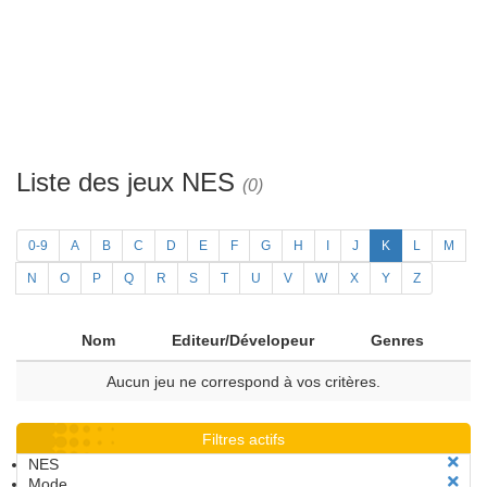
Liste des jeux NES
(0)
0-9
A
B
C
D
E
F
G
H
I
J
K
L
M
N
O
P
Q
R
S
T
U
V
W
X
Y
Z
Nom
Editeur/Dévelopeur
Genres
Aucun jeu ne correspond à vos critères.
Filtres actifs
NES
Mode