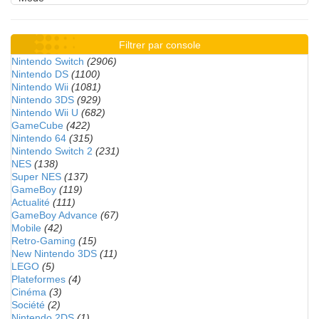
Filtrer par console
Nintendo Switch
(2906)
Nintendo DS
(1100)
Nintendo Wii
(1081)
Nintendo 3DS
(929)
Nintendo Wii U
(682)
GameCube
(422)
Nintendo 64
(315)
Nintendo Switch 2
(231)
NES
(138)
Super NES
(137)
GameBoy
(119)
Actualité
(111)
GameBoy Advance
(67)
Mobile
(42)
Retro-Gaming
(15)
New Nintendo 3DS
(11)
LEGO
(5)
Plateformes
(4)
Cinéma
(3)
Société
(2)
Nintendo 2DS
(1)