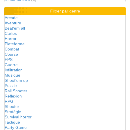
Filtrer par genre
Arcade
Aventure
Beat'em all
Cartes
Horror
Plateforme
Combat
Course
FPS
Guerre
Infiltration
Musique
Shoot'em up
Puzzle
Rail Shooter
Réflexion
RPG
Shooter
Stratégie
Survival horror
Tactique
Party Game