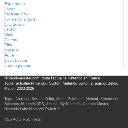
Exploration
Livres
Tactical-RPG
Twin-stick shooter
City Builder
LEGO
Multi
Cinéma
Film
console
Autre
Deck Builder
Jeu de plateau
Nintendo-master.com, toute l'actualité Nintendo en France
Toute l'actualité Nintendo : Switch, Nintendo Switch 2, amiibo, Zelda,
Mario - 2003-2026
Tags :
Nintendo Switch
,
Zelda
,
Mario
,
Pokémon
,
Metroid
,
Xenoblade
,
Splatoon
,
Nintendo 3DS
,
Amiibo
,
My Nintendo
,
Cartoon Master
,
Nintendo Labo
Nintendo Switch 2
RSS Actu
,
RSS Tests