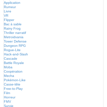
Application
Rumeur
Livre
VR
Flipper
Bac à sable
Rainy Frog
Thriller narratif
Metroidvania
Tower Defense
Dungeon RPG
Rogue-Lite
Hack-and-Slash
Cascade
Battle Royale
Moba
Coopération
Mecha
Pokémon-Like
Casse-tête
Free-to-Play
Film
Horreur
FMV
Survie