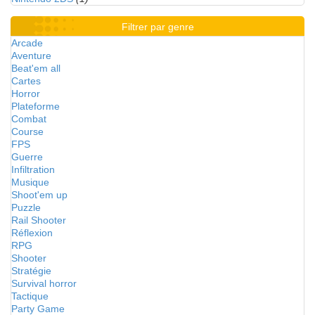
Filtrer par genre
Arcade
Aventure
Beat'em all
Cartes
Horror
Plateforme
Combat
Course
FPS
Guerre
Infiltration
Musique
Shoot'em up
Puzzle
Rail Shooter
Réflexion
RPG
Shooter
Stratégie
Survival horror
Tactique
Party Game