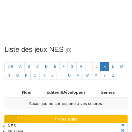
Liste des jeux NES
(0)
0-9
A
B
C
D
E
F
G
H
I
J
K
L
M
N
O
P
Q
R
S
T
U
V
W
X
Y
Z
Nom
Editeur/Dévelopeur
Genres
Aucun jeu ne correspond à vos critères.
Filtres actifs
NES
Musique