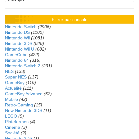
Filtrer par console
Nintendo Switch
(2906)
Nintendo DS
(1100)
Nintendo Wii
(1081)
Nintendo 3DS
(929)
Nintendo Wii U
(682)
GameCube
(422)
Nintendo 64
(315)
Nintendo Switch 2
(231)
NES
(138)
Super NES
(137)
GameBoy
(119)
Actualité
(111)
GameBoy Advance
(67)
Mobile
(42)
Retro-Gaming
(15)
New Nintendo 3DS
(11)
LEGO
(5)
Plateformes
(4)
Cinéma
(3)
Société
(2)
Nintendo 2DS
(1)