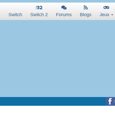
s
Switch
Switch 2
Forums
Blogs
Jeux