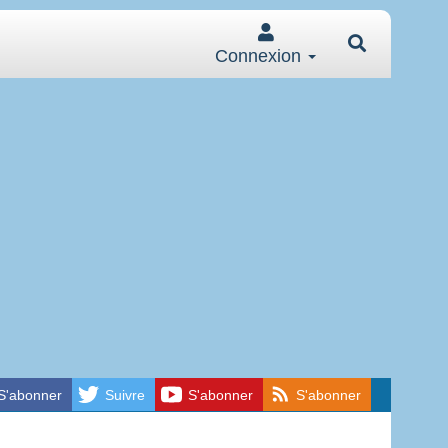
Connexion
S'abonner
Suivre
S'abonner
S'abonner