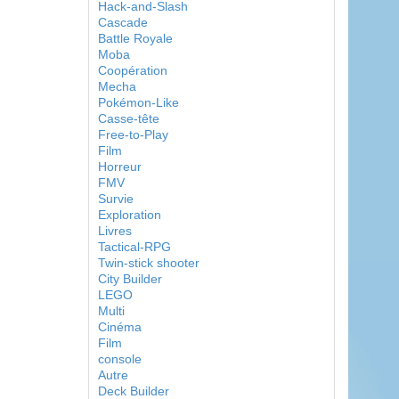
Hack-and-Slash
Cascade
Battle Royale
Moba
Coopération
Mecha
Pokémon-Like
Casse-tête
Free-to-Play
Film
Horreur
FMV
Survie
Exploration
Livres
Tactical-RPG
Twin-stick shooter
City Builder
LEGO
Multi
Cinéma
Film
console
Autre
Deck Builder