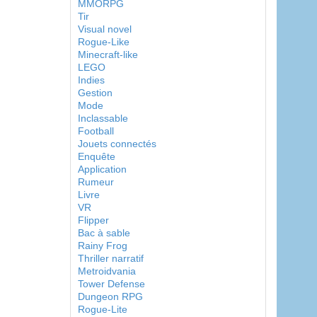
MMORPG
Tir
Visual novel
Rogue-Like
Minecraft-like
LEGO
Indies
Gestion
Mode
Inclassable
Football
Jouets connectés
Enquête
Application
Rumeur
Livre
VR
Flipper
Bac à sable
Rainy Frog
Thriller narratif
Metroidvania
Tower Defense
Dungeon RPG
Rogue-Lite