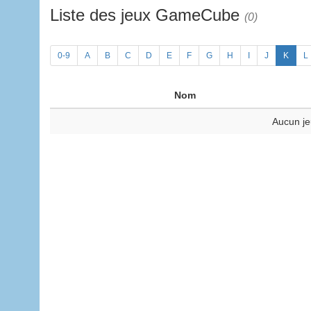
Liste des jeux GameCube
(0)
0-9
A
B
C
D
E
F
G
H
I
J
K
L
Nom
Aucun je