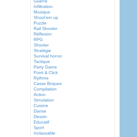
Guerre
Infiltration
Musique
Shoot'em up
Puzzle
Rail Shooter
Réflexion
RPG
Shooter
Stratégie
Survival horror
Tactique
Party Game
Point & Click
Rythme
Casse Briques
Compilation
Action
Simulation
Cuisine
Danse
Dessin
Educatif
Sport
Inclassable