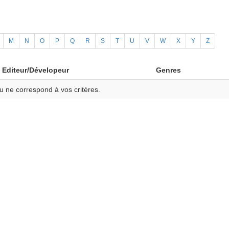
M
N
O
P
Q
R
S
T
U
V
W
X
Y
Z
Editeur/Dévelopeur
Genres
u ne correspond à vos critères.