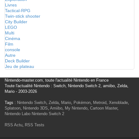
Livres
Tactical-RPG
Twin-stick shooter
City Builder
LEGO
Multi
Cinéma
Film
console
Autre
Deck Builder
Jeu de plateau
Nintendo-master.com, toute l'actualité Nintendo en France
Toute l'actualité Nintendo : Switch, Nintendo Switch 2, amiibo, Zelda,
Mario - 2003-2026
Tags :
Nintendo Switch
,
Zelda
,
Mario
,
Pokémon
,
Metroid
,
Xenoblade
,
Splatoon
,
Nintendo 3DS
,
Amiibo
,
My Nintendo
,
Cartoon Master
,
Nintendo Labo
Nintendo Switch 2
RSS Actu
,
RSS Tests