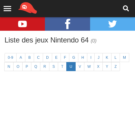
Liste des jeux Nintendo 64
(0)
0-9
A
B
C
D
E
F
G
H
I
J
K
L
M
N
O
P
Q
R
S
T
U
V
W
X
Y
Z