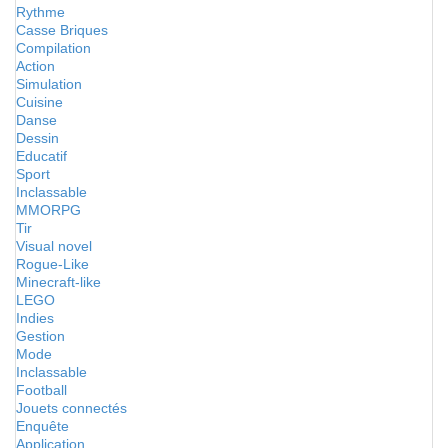
Rythme
Casse Briques
Compilation
Action
Simulation
Cuisine
Danse
Dessin
Educatif
Sport
Inclassable
MMORPG
Tir
Visual novel
Rogue-Like
Minecraft-like
LEGO
Indies
Gestion
Mode
Inclassable
Football
Jouets connectés
Enquête
Application