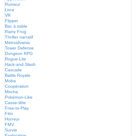
Rumeur
Livre
VR
Flipper
Bac à sable
Rainy Frog
Thriller narratif
Metroidvania
Tower Defense
Dungeon RPG
Rogue-Lite
Hack-and-Slash
Cascade
Battle Royale
Moba
Coopération
Mecha
Pokémon-Like
Casse-tête
Free-to-Play
Film
Horreur
FMV
Survie
Exploration