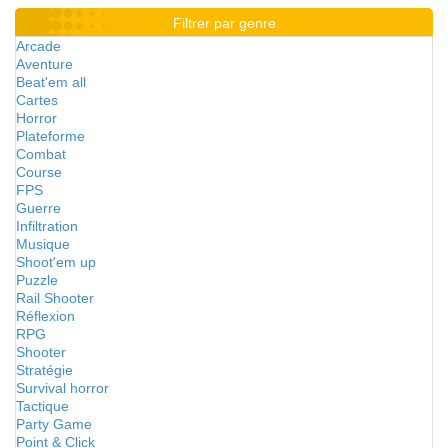
Filtrer par genre
Arcade
Aventure
Beat'em all
Cartes
Horror
Plateforme
Combat
Course
FPS
Guerre
Infiltration
Musique
Shoot'em up
Puzzle
Rail Shooter
Réflexion
RPG
Shooter
Stratégie
Survival horror
Tactique
Party Game
Point & Click