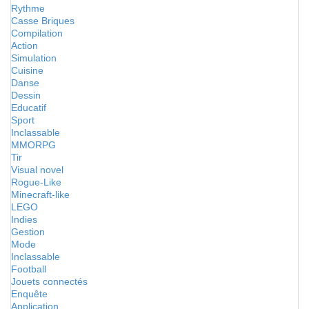
Rythme
Casse Briques
Compilation
Action
Simulation
Cuisine
Danse
Dessin
Educatif
Sport
Inclassable
MMORPG
Tir
Visual novel
Rogue-Like
Minecraft-like
LEGO
Indies
Gestion
Mode
Inclassable
Football
Jouets connectés
Enquête
Application