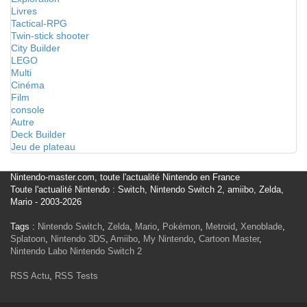
Livres
Tactical-RPG
Twin-stick shooter
City Builder
LEGO
Multi
Cinéma
Film
console
Autre
Deck Builder
Jeu de plateau
Nintendo-master.com, toute l'actualité Nintendo en France
Toute l'actualité Nintendo : Switch, Nintendo Switch 2, amiibo, Zelda,
Mario - 2003-2026
Tags :
Nintendo Switch
,
Zelda
,
Mario
,
Pokémon
,
Metroid
,
Xenoblade
,
Splatoon
,
Nintendo 3DS
,
Amiibo
,
My Nintendo
,
Cartoon Master
,
Nintendo Labo
Nintendo Switch 2
RSS Actu
,
RSS Tests