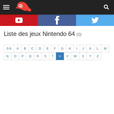
Liste des jeux Nintendo 64
(0)
0-9
A
B
C
D
E
F
G
H
I
J
K
L
M
N
O
P
Q
R
S
T
U
V
W
X
Y
Z