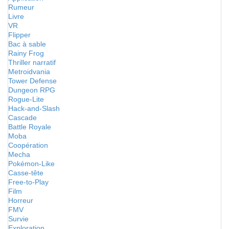
Rumeur
Livre
VR
Flipper
Bac à sable
Rainy Frog
Thriller narratif
Metroidvania
Tower Defense
Dungeon RPG
Rogue-Lite
Hack-and-Slash
Cascade
Battle Royale
Moba
Coopération
Mecha
Pokémon-Like
Casse-tête
Free-to-Play
Film
Horreur
FMV
Survie
Exploration