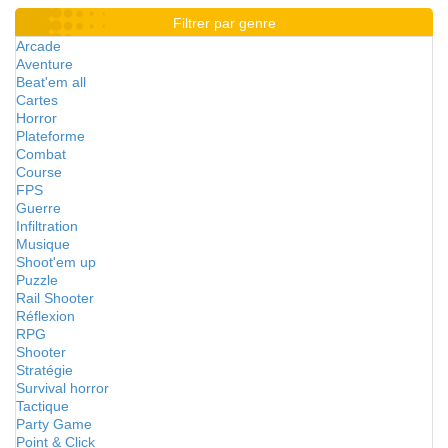
Filtrer par genre
Arcade
Aventure
Beat'em all
Cartes
Horror
Plateforme
Combat
Course
FPS
Guerre
Infiltration
Musique
Shoot'em up
Puzzle
Rail Shooter
Réflexion
RPG
Shooter
Stratégie
Survival horror
Tactique
Party Game
Point & Click