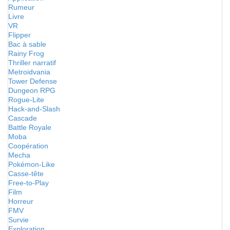
Rumeur
Livre
VR
Flipper
Bac à sable
Rainy Frog
Thriller narratif
Metroidvania
Tower Defense
Dungeon RPG
Rogue-Lite
Hack-and-Slash
Cascade
Battle Royale
Moba
Coopération
Mecha
Pokémon-Like
Casse-tête
Free-to-Play
Film
Horreur
FMV
Survie
Exploration