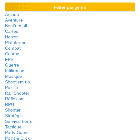
Filtrer par genre
Arcade
Aventure
Beat'em all
Cartes
Horror
Plateforme
Combat
Course
FPS
Guerre
Infiltration
Musique
Shoot'em up
Puzzle
Rail Shooter
Réflexion
RPG
Shooter
Stratégie
Survival horror
Tactique
Party Game
Point & Click