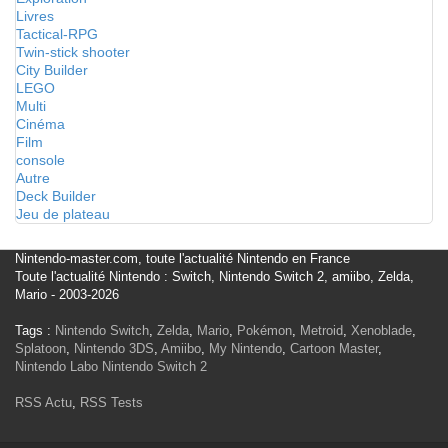
Livres
Tactical-RPG
Twin-stick shooter
City Builder
LEGO
Multi
Cinéma
Film
console
Autre
Deck Builder
Jeu de plateau
Nintendo-master.com, toute l'actualité Nintendo en France
Toute l'actualité Nintendo : Switch, Nintendo Switch 2, amiibo, Zelda,
Mario - 2003-2026
Tags :
Nintendo Switch
,
Zelda
,
Mario
,
Pokémon
,
Metroid
,
Xenoblade
,
Splatoon
,
Nintendo 3DS
,
Amiibo
,
My Nintendo
,
Cartoon Master
,
Nintendo Labo
Nintendo Switch 2
RSS Actu
,
RSS Tests