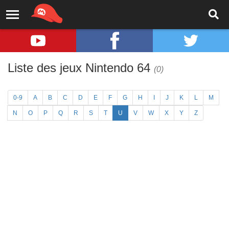
Liste des jeux Nintendo 64
(0)
0-9
A
B
C
D
E
F
G
H
I
J
K
L
M
N
O
P
Q
R
S
T
U
V
W
X
Y
Z