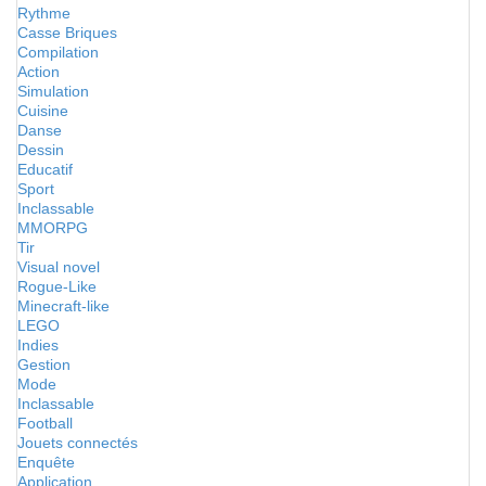
Rythme
Casse Briques
Compilation
Action
Simulation
Cuisine
Danse
Dessin
Educatif
Sport
Inclassable
MMORPG
Tir
Visual novel
Rogue-Like
Minecraft-like
LEGO
Indies
Gestion
Mode
Inclassable
Football
Jouets connectés
Enquête
Application