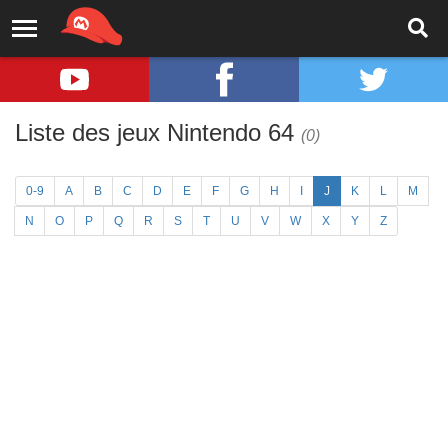
Liste des jeux Nintendo 64
(0)
0-9
A
B
C
D
E
F
G
H
I
J
K
L
M
N
O
P
Q
R
S
T
U
V
W
X
Y
Z