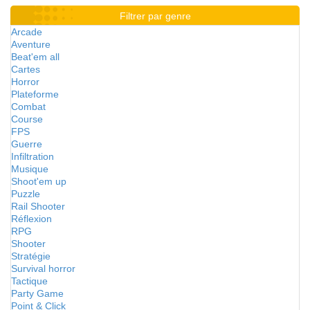
Filtrer par genre
Arcade
Aventure
Beat'em all
Cartes
Horror
Plateforme
Combat
Course
FPS
Guerre
Infiltration
Musique
Shoot'em up
Puzzle
Rail Shooter
Réflexion
RPG
Shooter
Stratégie
Survival horror
Tactique
Party Game
Point & Click