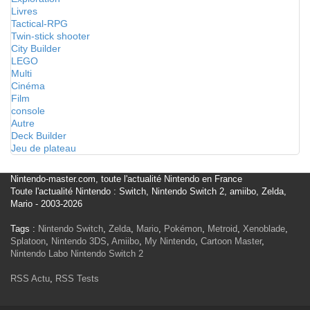
Livres
Tactical-RPG
Twin-stick shooter
City Builder
LEGO
Multi
Cinéma
Film
console
Autre
Deck Builder
Jeu de plateau
Nintendo-master.com, toute l'actualité Nintendo en France
Toute l'actualité Nintendo : Switch, Nintendo Switch 2, amiibo, Zelda,
Mario - 2003-2026
Tags :
Nintendo Switch
,
Zelda
,
Mario
,
Pokémon
,
Metroid
,
Xenoblade
,
Splatoon
,
Nintendo 3DS
,
Amiibo
,
My Nintendo
,
Cartoon Master
,
Nintendo Labo
Nintendo Switch 2
RSS Actu
,
RSS Tests