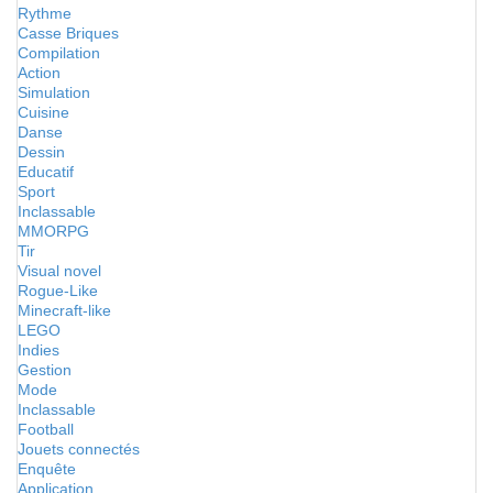
Rythme
Casse Briques
Compilation
Action
Simulation
Cuisine
Danse
Dessin
Educatif
Sport
Inclassable
MMORPG
Tir
Visual novel
Rogue-Like
Minecraft-like
LEGO
Indies
Gestion
Mode
Inclassable
Football
Jouets connectés
Enquête
Application