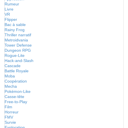
Rumeur
Livre
VR
Flipper
Bac à sable
Rainy Frog
Thriller narratif
Metroidvania
Tower Defense
Dungeon RPG
Rogue-Lite
Hack-and-Slash
Cascade
Battle Royale
Moba
Coopération
Mecha
Pokémon-Like
Casse-tête
Free-to-Play
Film
Horreur
FMV
Survie
Exploration