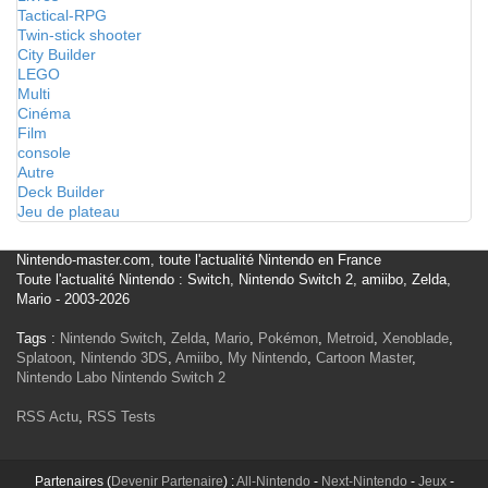
Tactical-RPG
Twin-stick shooter
City Builder
LEGO
Multi
Cinéma
Film
console
Autre
Deck Builder
Jeu de plateau
Nintendo-master.com, toute l'actualité Nintendo en France
Toute l'actualité Nintendo : Switch, Nintendo Switch 2, amiibo, Zelda,
Mario - 2003-2026
Tags :
Nintendo Switch
,
Zelda
,
Mario
,
Pokémon
,
Metroid
,
Xenoblade
,
Splatoon
,
Nintendo 3DS
,
Amiibo
,
My Nintendo
,
Cartoon Master
,
Nintendo Labo
Nintendo Switch 2
RSS Actu
,
RSS Tests
Partenaires (
Devenir Partenaire
) :
All-Nintendo
-
Next-Nintendo
-
Jeux
-