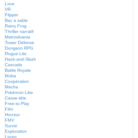
Livre
VR
Flipper
Bac à sable
Rainy Frog
Thriller narratif
Metroidvania
Tower Defense
Dungeon RPG
Rogue-Lite
Hack-and-Slash
Cascade
Battle Royale
Moba
Coopération
Mecha
Pokémon-Like
Casse-tête
Free-to-Play
Film
Horreur
FMV
Survie
Exploration
Livres