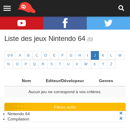
Liste des jeux Nintendo 64
(0)
0-9
A
B
C
D
E
F
G
H
I
J
K
L
M
N
O
P
Q
R
S
T
U
V
W
X
Y
Z
Nom
Editeur/Dévelopeur
Genres
Aucun jeu ne correspond à vos critères.
Filtres actifs
Nintendo 64
Compilation