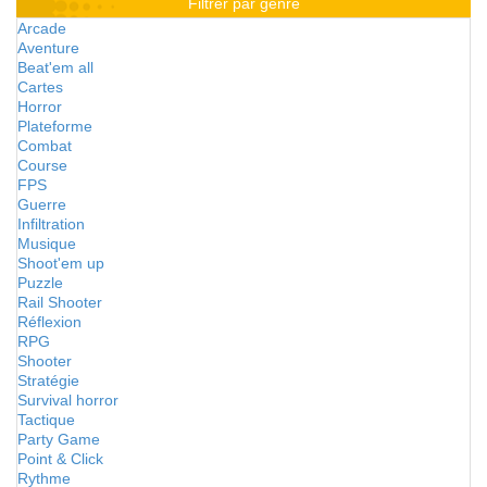
Filtrer par genre
Arcade
Aventure
Beat'em all
Cartes
Horror
Plateforme
Combat
Course
FPS
Guerre
Infiltration
Musique
Shoot'em up
Puzzle
Rail Shooter
Réflexion
RPG
Shooter
Stratégie
Survival horror
Tactique
Party Game
Point & Click
Rythme