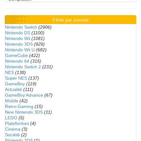
Filtrer par console
Nintendo Switch
(2906)
Nintendo DS
(1100)
Nintendo Wii
(1081)
Nintendo 3DS
(929)
Nintendo Wii U
(682)
GameCube
(422)
Nintendo 64
(315)
Nintendo Switch 2
(231)
NES
(138)
Super NES
(137)
GameBoy
(119)
Actualité
(111)
GameBoy Advance
(67)
Mobile
(42)
Retro-Gaming
(15)
New Nintendo 3DS
(11)
LEGO
(5)
Plateformes
(4)
Cinéma
(3)
Société
(2)
Nintendo 2DS
(1)