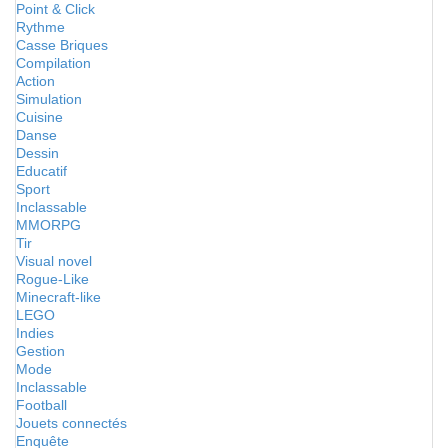
Point & Click
Rythme
Casse Briques
Compilation
Action
Simulation
Cuisine
Danse
Dessin
Educatif
Sport
Inclassable
MMORPG
Tir
Visual novel
Rogue-Like
Minecraft-like
LEGO
Indies
Gestion
Mode
Inclassable
Football
Jouets connectés
Enquête