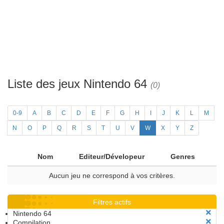
Liste des jeux Nintendo 64
(0)
0-9
A
B
C
D
E
F
G
H
I
J
K
L
M
N
O
P
Q
R
S
T
U
V
W
X
Y
Z
Nom
Editeur/Dévelopeur
Genres
Aucun jeu ne correspond à vos critères.
Filtres actifs
Nintendo 64
Compilation