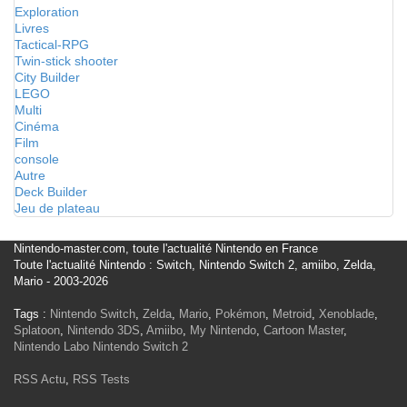
Exploration
Livres
Tactical-RPG
Twin-stick shooter
City Builder
LEGO
Multi
Cinéma
Film
console
Autre
Deck Builder
Jeu de plateau
Nintendo-master.com, toute l'actualité Nintendo en France
Toute l'actualité Nintendo : Switch, Nintendo Switch 2, amiibo, Zelda,
Mario - 2003-2026
Tags :
Nintendo Switch
,
Zelda
,
Mario
,
Pokémon
,
Metroid
,
Xenoblade
,
Splatoon
,
Nintendo 3DS
,
Amiibo
,
My Nintendo
,
Cartoon Master
,
Nintendo Labo
Nintendo Switch 2
RSS Actu
,
RSS Tests