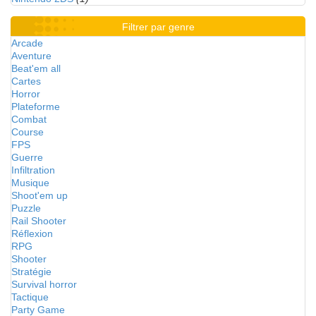
Filtrer par genre
Arcade
Aventure
Beat'em all
Cartes
Horror
Plateforme
Combat
Course
FPS
Guerre
Infiltration
Musique
Shoot'em up
Puzzle
Rail Shooter
Réflexion
RPG
Shooter
Stratégie
Survival horror
Tactique
Party Game