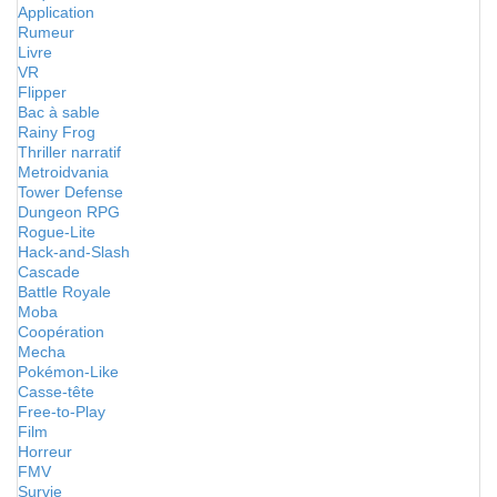
Application
Rumeur
Livre
VR
Flipper
Bac à sable
Rainy Frog
Thriller narratif
Metroidvania
Tower Defense
Dungeon RPG
Rogue-Lite
Hack-and-Slash
Cascade
Battle Royale
Moba
Coopération
Mecha
Pokémon-Like
Casse-tête
Free-to-Play
Film
Horreur
FMV
Survie