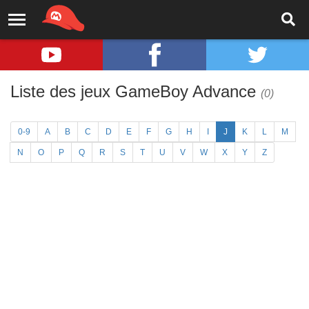
Liste des jeux GameBoy Advance
(0)
0-9
A
B
C
D
E
F
G
H
I
J
K
L
M
N
O
P
Q
R
S
T
U
V
W
X
Y
Z