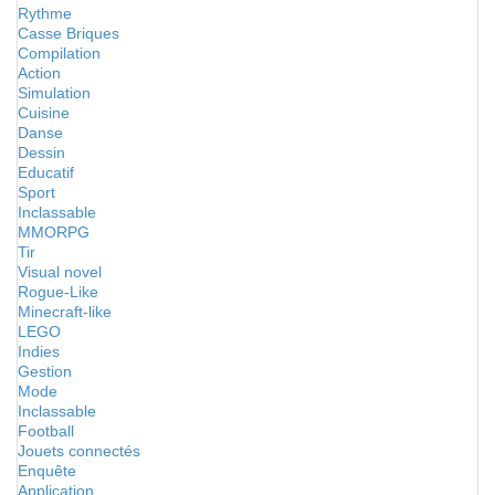
Rythme
Casse Briques
Compilation
Action
Simulation
Cuisine
Danse
Dessin
Educatif
Sport
Inclassable
MMORPG
Tir
Visual novel
Rogue-Like
Minecraft-like
LEGO
Indies
Gestion
Mode
Inclassable
Football
Jouets connectés
Enquête
Application