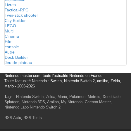
Livres
Tactical-RPG
Twin-stick shooter
City Builder
LEGO
Multi
Cinéma
Film
console
Autre
Deck Builder
Jeu de plateau
Nintendo-master.com, toute l'actualité Nintendo en France
Toute l'actualité Nintendo : Switch, Nintendo Switch 2, amiibo, Zelda,
Mario - 2003-2026
Tags :
Nintendo Switch
,
Zelda
,
Mario
,
Pokémon
,
Metroid
,
Xenoblade
,
Splatoon
,
Nintendo 3DS
,
Amiibo
,
My Nintendo
,
Cartoon Master
,
Nintendo Labo
Nintendo Switch 2
RSS Actu
,
RSS Tests