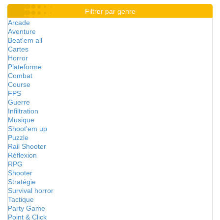
Filtrer par genre
Arcade
Aventure
Beat'em all
Cartes
Horror
Plateforme
Combat
Course
FPS
Guerre
Infiltration
Musique
Shoot'em up
Puzzle
Rail Shooter
Réflexion
RPG
Shooter
Stratégie
Survival horror
Tactique
Party Game
Point & Click