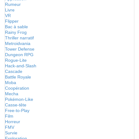
Rumeur
Livre
VR
Flipper
Bac à sable
Rainy Frog
Thriller narratif
Metroidvania
Tower Defense
Dungeon RPG
Rogue-Lite
Hack-and-Slash
Cascade
Battle Royale
Moba
Coopération
Mecha
Pokémon-Like
Casse-tête
Free-to-Play
Film
Horreur
FMV
Survie
Exploration