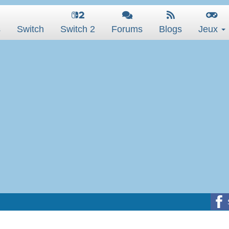
s
Switch
Switch 2
Forums
Blogs
Jeux