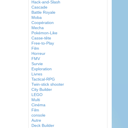
Hack-and-Slash
Cascade
Battle Royale
Moba
Coopération
Mecha
Pokémon-Like
Casse-tête
Free-to-Play
Film
Horreur
FMV
Survie
Exploration
Livres
Tactical-RPG
Twin-stick shooter
City Builder
LEGO
Multi
Cinéma
Film
console
Autre
Deck Builder