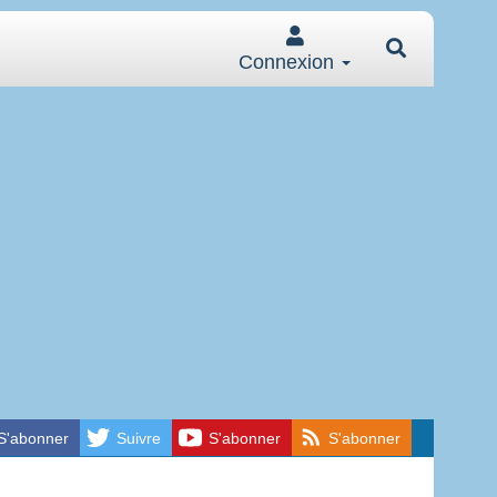
Connexion
S'abonner
Suivre
S'abonner
S'abonner