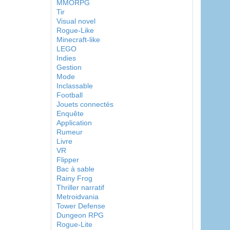
MMORPG
Tir
Visual novel
Rogue-Like
Minecraft-like
LEGO
Indies
Gestion
Mode
Inclassable
Football
Jouets connectés
Enquête
Application
Rumeur
Livre
VR
Flipper
Bac à sable
Rainy Frog
Thriller narratif
Metroidvania
Tower Defense
Dungeon RPG
Rogue-Lite