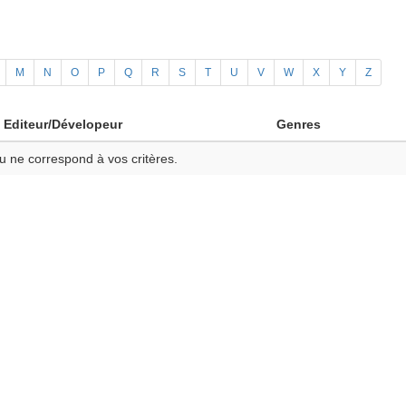
M
N
O
P
Q
R
S
T
U
V
W
X
Y
Z
Editeur/Dévelopeur
Genres
u ne correspond à vos critères.