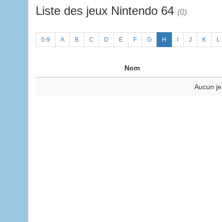
Liste des jeux Nintendo 64
(0)
0-9
A
B
C
D
E
F
G
H
I
J
K
L
Nom
Aucun je