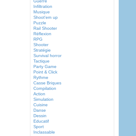
Guerre
Infiltration
Musique
Shoot'em up
Puzzle
Rail Shooter
Réflexion
RPG
Shooter
Stratégie
Survival horror
Tactique
Party Game
Point & Click
Rythme
Casse Briques
Compilation
Action
Simulation
Cuisine
Danse
Dessin
Educatif
Sport
Inclassable