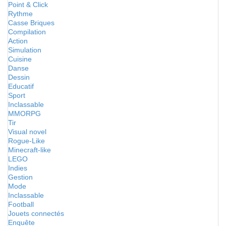
Point & Click
Rythme
Casse Briques
Compilation
Action
Simulation
Cuisine
Danse
Dessin
Educatif
Sport
Inclassable
MMORPG
Tir
Visual novel
Rogue-Like
Minecraft-like
LEGO
Indies
Gestion
Mode
Inclassable
Football
Jouets connectés
Enquête