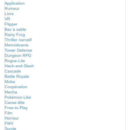
Application
Rumeur
Livre
VR
Flipper
Bac à sable
Rainy Frog
Thriller narratif
Metroidvania
Tower Defense
Dungeon RPG
Rogue-Lite
Hack-and-Slash
Cascade
Battle Royale
Moba
Coopération
Mecha
Pokémon-Like
Casse-tête
Free-to-Play
Film
Horreur
FMV
Survie