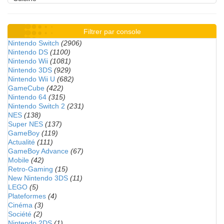
Filtrer par console
Nintendo Switch
(2906)
Nintendo DS
(1100)
Nintendo Wii
(1081)
Nintendo 3DS
(929)
Nintendo Wii U
(682)
GameCube
(422)
Nintendo 64
(315)
Nintendo Switch 2
(231)
NES
(138)
Super NES
(137)
GameBoy
(119)
Actualité
(111)
GameBoy Advance
(67)
Mobile
(42)
Retro-Gaming
(15)
New Nintendo 3DS
(11)
LEGO
(5)
Plateformes
(4)
Cinéma
(3)
Société
(2)
Nintendo 2DS
(1)