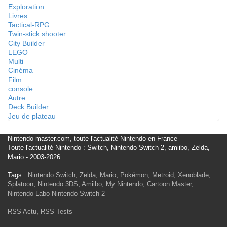
Exploration
Livres
Tactical-RPG
Twin-stick shooter
City Builder
LEGO
Multi
Cinéma
Film
console
Autre
Deck Builder
Jeu de plateau
Nintendo-master.com, toute l'actualité Nintendo en France
Toute l'actualité Nintendo : Switch, Nintendo Switch 2, amiibo, Zelda,
Mario - 2003-2026
Tags :
Nintendo Switch
,
Zelda
,
Mario
,
Pokémon
,
Metroid
,
Xenoblade
,
Splatoon
,
Nintendo 3DS
,
Amiibo
,
My Nintendo
,
Cartoon Master
,
Nintendo Labo
Nintendo Switch 2
RSS Actu
,
RSS Tests