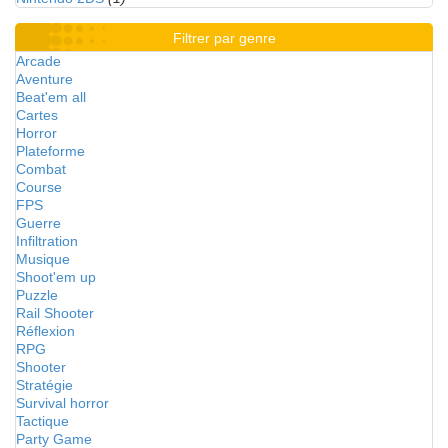
Filtrer par genre
Arcade
Aventure
Beat'em all
Cartes
Horror
Plateforme
Combat
Course
FPS
Guerre
Infiltration
Musique
Shoot'em up
Puzzle
Rail Shooter
Réflexion
RPG
Shooter
Stratégie
Survival horror
Tactique
Party Game