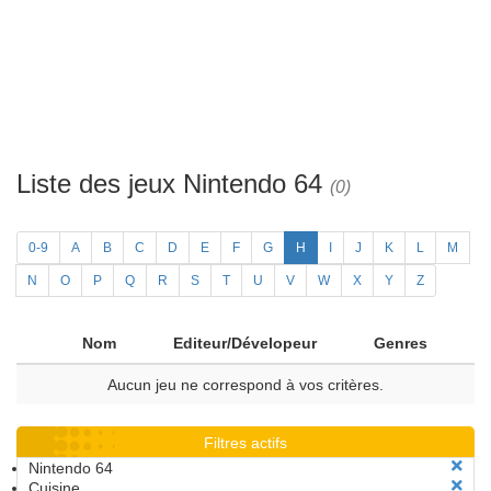
Liste des jeux Nintendo 64
(0)
0-9
A
B
C
D
E
F
G
H
I
J
K
L
M
N
O
P
Q
R
S
T
U
V
W
X
Y
Z
Nom
Editeur/Dévelopeur
Genres
Aucun jeu ne correspond à vos critères.
Filtres actifs
Nintendo 64
Cuisine