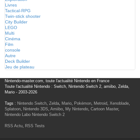
Livres
Tactical-RPG
Twin-stick shooter
City Builder
LEGO
Multi
Cinéma
Film
console
Autre
Deck Builder
Jeu de plateau
Nintendo-master.com, toute l'actualité Nintendo en France
Toute l'actualité Nintendo : Switch, Nintendo Switch 2, amiibo, Zelda,
Mario - 2003-2026
Tags :
Nintendo Switch
,
Zelda
,
Mario
,
Pokémon
,
Metroid
,
Xenoblade
,
Splatoon
,
Nintendo 3DS
,
Amiibo
,
My Nintendo
,
Cartoon Master
,
Nintendo Labo
Nintendo Switch 2
RSS Actu
,
RSS Tests