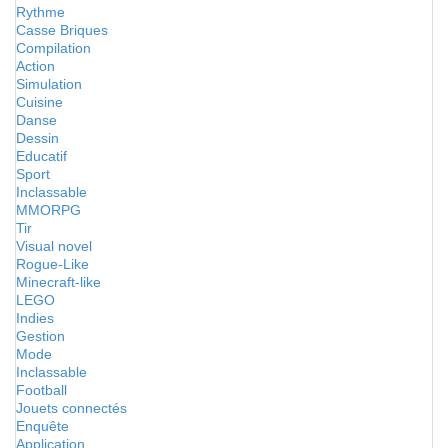
Rythme
Casse Briques
Compilation
Action
Simulation
Cuisine
Danse
Dessin
Educatif
Sport
Inclassable
MMORPG
Tir
Visual novel
Rogue-Like
Minecraft-like
LEGO
Indies
Gestion
Mode
Inclassable
Football
Jouets connectés
Enquête
Application