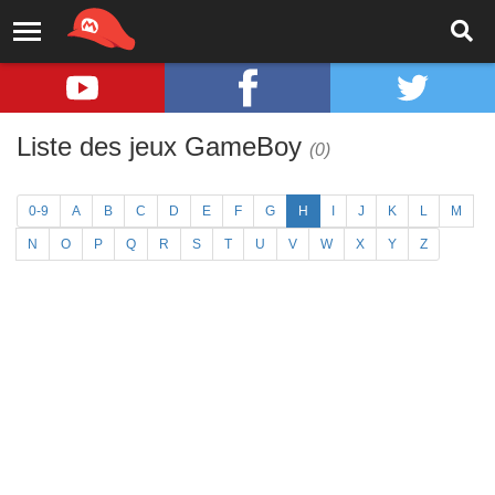
Liste des jeux GameBoy
(0)
0-9
A
B
C
D
E
F
G
H
I
J
K
L
M
N
O
P
Q
R
S
T
U
V
W
X
Y
Z