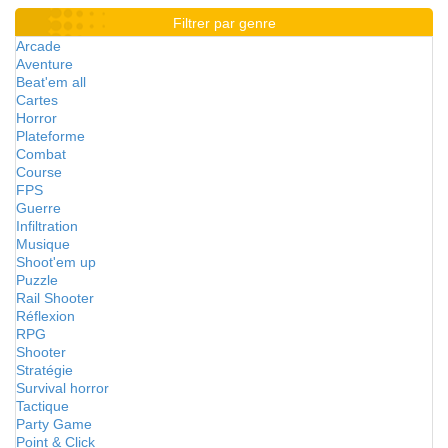
Filtrer par genre
Arcade
Aventure
Beat'em all
Cartes
Horror
Plateforme
Combat
Course
FPS
Guerre
Infiltration
Musique
Shoot'em up
Puzzle
Rail Shooter
Réflexion
RPG
Shooter
Stratégie
Survival horror
Tactique
Party Game
Point & Click