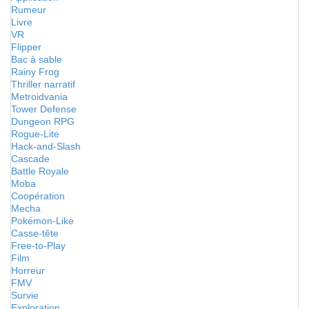
Rumeur
Livre
VR
Flipper
Bac à sable
Rainy Frog
Thriller narratif
Metroidvania
Tower Defense
Dungeon RPG
Rogue-Lite
Hack-and-Slash
Cascade
Battle Royale
Moba
Coopération
Mecha
Pokémon-Like
Casse-tête
Free-to-Play
Film
Horreur
FMV
Survie
Exploration