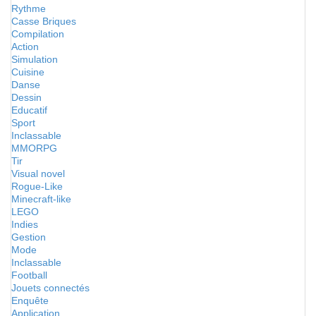
Rythme
Casse Briques
Compilation
Action
Simulation
Cuisine
Danse
Dessin
Educatif
Sport
Inclassable
MMORPG
Tir
Visual novel
Rogue-Like
Minecraft-like
LEGO
Indies
Gestion
Mode
Inclassable
Football
Jouets connectés
Enquête
Application