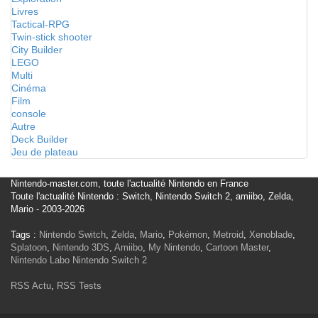
Livres
Tactical-RPG
Twin-stick shooter
City Builder
LEGO
Multi
Cinéma
Film
console
Autre
Deck Builder
Jeu de plateau
Nintendo-master.com, toute l'actualité Nintendo en France
Toute l'actualité Nintendo : Switch, Nintendo Switch 2, amiibo, Zelda,
Mario - 2003-2026
Tags :
Nintendo Switch
,
Zelda
,
Mario
,
Pokémon
,
Metroid
,
Xenoblade
,
Splatoon
,
Nintendo 3DS
,
Amiibo
,
My Nintendo
,
Cartoon Master
,
Nintendo Labo
Nintendo Switch 2
RSS Actu
,
RSS Tests