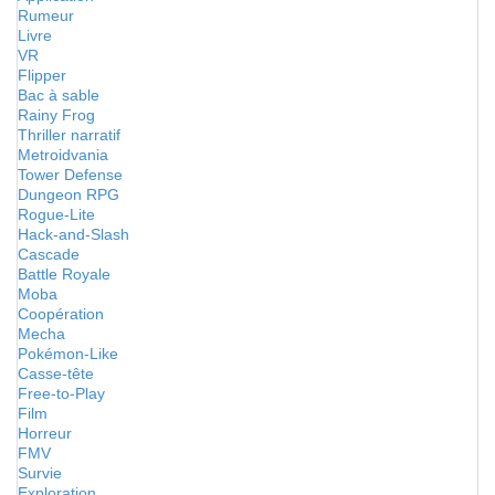
Rumeur
Livre
VR
Flipper
Bac à sable
Rainy Frog
Thriller narratif
Metroidvania
Tower Defense
Dungeon RPG
Rogue-Lite
Hack-and-Slash
Cascade
Battle Royale
Moba
Coopération
Mecha
Pokémon-Like
Casse-tête
Free-to-Play
Film
Horreur
FMV
Survie
Exploration