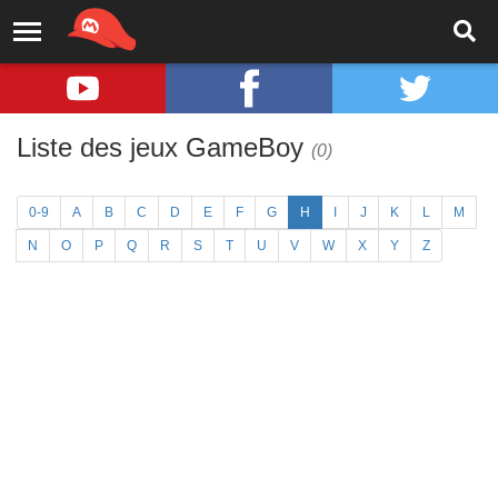
Liste des jeux GameBoy
(0)
0-9
A
B
C
D
E
F
G
H
I
J
K
L
M
N
O
P
Q
R
S
T
U
V
W
X
Y
Z