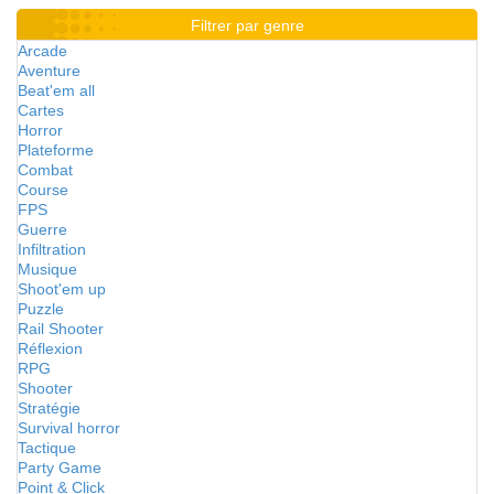
Filtrer par genre
Arcade
Aventure
Beat'em all
Cartes
Horror
Plateforme
Combat
Course
FPS
Guerre
Infiltration
Musique
Shoot'em up
Puzzle
Rail Shooter
Réflexion
RPG
Shooter
Stratégie
Survival horror
Tactique
Party Game
Point & Click