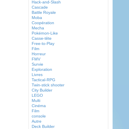
Hack-and-Slash
Cascade
Battle Royale
Moba
Coopération
Mecha
Pokémon-Like
Casse-tête
Free-to-Play
Film
Horreur
FMV
Survie
Exploration
Livres
Tactical-RPG
Twin-stick shooter
City Builder
LEGO
Multi
Cinéma
Film
console
Autre
Deck Builder