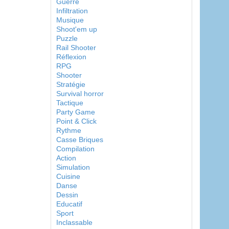
Guerre
Infiltration
Musique
Shoot'em up
Puzzle
Rail Shooter
Réflexion
RPG
Shooter
Stratégie
Survival horror
Tactique
Party Game
Point & Click
Rythme
Casse Briques
Compilation
Action
Simulation
Cuisine
Danse
Dessin
Educatif
Sport
Inclassable