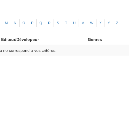
M
N
O
P
Q
R
S
T
U
V
W
X
Y
Z
Editeur/Dévelopeur
Genres
u ne correspond à vos critères.