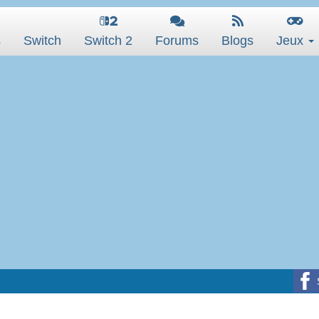
s
Switch
Switch 2
Forums
Blogs
Jeux