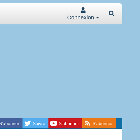
Connexion
S'abonner
Suivre
S'abonner
S'abonner