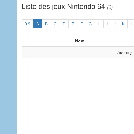
Liste des jeux Nintendo 64
(0)
0-9
A
B
C
D
E
F
G
H
I
J
K
L
Nom
Aucun je