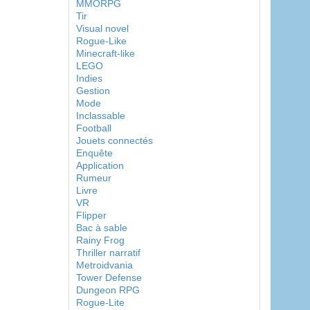
MMORPG
Tir
Visual novel
Rogue-Like
Minecraft-like
LEGO
Indies
Gestion
Mode
Inclassable
Football
Jouets connectés
Enquête
Application
Rumeur
Livre
VR
Flipper
Bac à sable
Rainy Frog
Thriller narratif
Metroidvania
Tower Defense
Dungeon RPG
Rogue-Lite