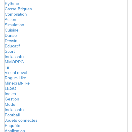
Rythme
Casse Briques
Compilation
Action
Simulation
Cuisine
Danse
Dessin
Educatif
Sport
Inclassable
MMORPG
Tir
Visual novel
Rogue-Like
Minecraft-like
LEGO
Indies
Gestion
Mode
Inclassable
Football
Jouets connectés
Enquête
Application