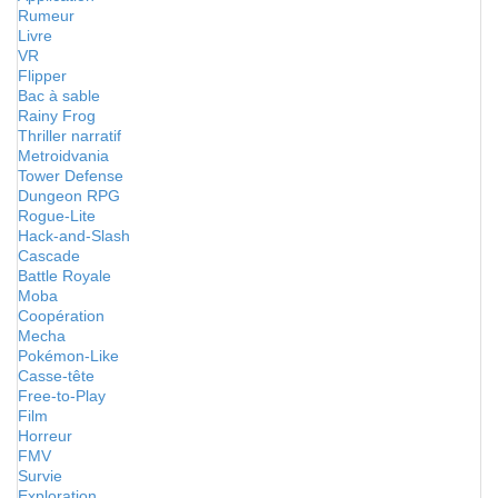
Rumeur
Livre
VR
Flipper
Bac à sable
Rainy Frog
Thriller narratif
Metroidvania
Tower Defense
Dungeon RPG
Rogue-Lite
Hack-and-Slash
Cascade
Battle Royale
Moba
Coopération
Mecha
Pokémon-Like
Casse-tête
Free-to-Play
Film
Horreur
FMV
Survie
Exploration