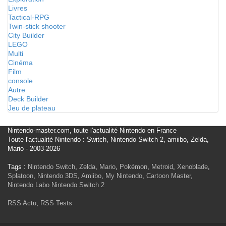
Livres
Tactical-RPG
Twin-stick shooter
City Builder
LEGO
Multi
Cinéma
Film
console
Autre
Deck Builder
Jeu de plateau
Nintendo-master.com, toute l'actualité Nintendo en France
Toute l'actualité Nintendo : Switch, Nintendo Switch 2, amiibo, Zelda,
Mario - 2003-2026
Tags :
Nintendo Switch
,
Zelda
,
Mario
,
Pokémon
,
Metroid
,
Xenoblade
,
Splatoon
,
Nintendo 3DS
,
Amiibo
,
My Nintendo
,
Cartoon Master
,
Nintendo Labo
Nintendo Switch 2
RSS Actu
,
RSS Tests