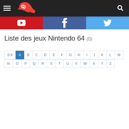
Liste des jeux Nintendo 64
(0)
0-9
A
B
C
D
E
F
G
H
I
J
K
L
M
N
O
P
Q
R
S
T
U
V
W
X
Y
Z