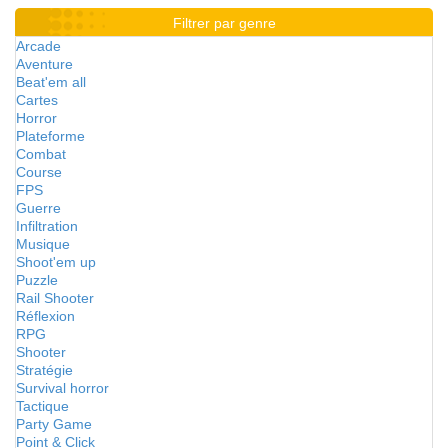
Filtrer par genre
Arcade
Aventure
Beat'em all
Cartes
Horror
Plateforme
Combat
Course
FPS
Guerre
Infiltration
Musique
Shoot'em up
Puzzle
Rail Shooter
Réflexion
RPG
Shooter
Stratégie
Survival horror
Tactique
Party Game
Point & Click