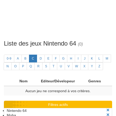
Liste des jeux Nintendo 64
(0)
0-9
A
B
C
D
E
F
G
H
I
J
K
L
M
N
O
P
Q
R
S
T
U
V
W
X
Y
Z
Nom
Editeur/Dévelopeur
Genres
Aucun jeu ne correspond à vos critères.
Filtres actifs
Nintendo 64
Moba