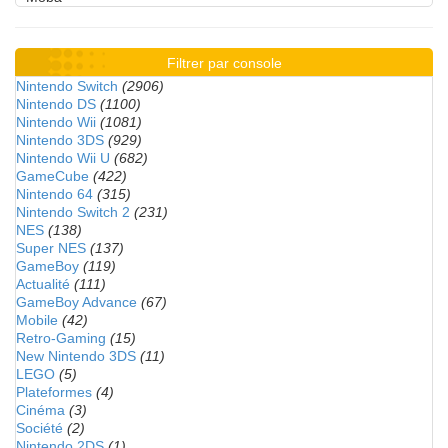
Filtrer par console
Nintendo Switch
(2906)
Nintendo DS
(1100)
Nintendo Wii
(1081)
Nintendo 3DS
(929)
Nintendo Wii U
(682)
GameCube
(422)
Nintendo 64
(315)
Nintendo Switch 2
(231)
NES
(138)
Super NES
(137)
GameBoy
(119)
Actualité
(111)
GameBoy Advance
(67)
Mobile
(42)
Retro-Gaming
(15)
New Nintendo 3DS
(11)
LEGO
(5)
Plateformes
(4)
Cinéma
(3)
Société
(2)
Nintendo 2DS
(1)