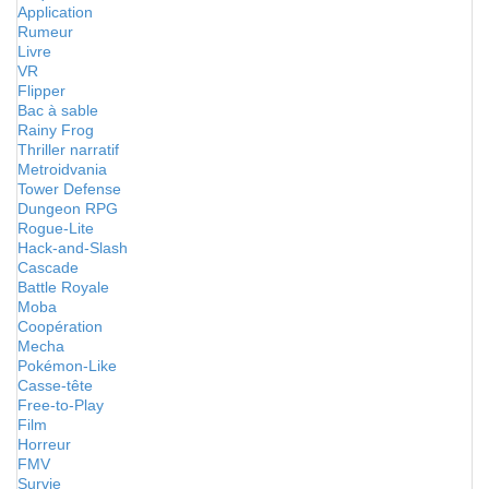
Application
Rumeur
Livre
VR
Flipper
Bac à sable
Rainy Frog
Thriller narratif
Metroidvania
Tower Defense
Dungeon RPG
Rogue-Lite
Hack-and-Slash
Cascade
Battle Royale
Moba
Coopération
Mecha
Pokémon-Like
Casse-tête
Free-to-Play
Film
Horreur
FMV
Survie