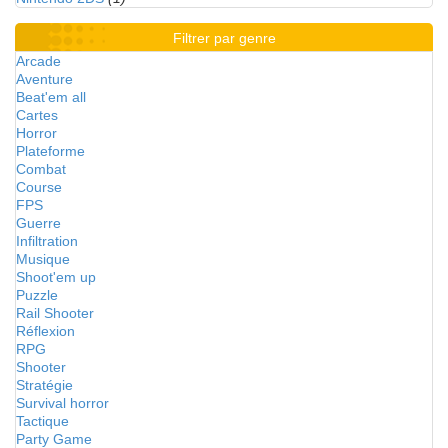
Filtrer par genre
Arcade
Aventure
Beat'em all
Cartes
Horror
Plateforme
Combat
Course
FPS
Guerre
Infiltration
Musique
Shoot'em up
Puzzle
Rail Shooter
Réflexion
RPG
Shooter
Stratégie
Survival horror
Tactique
Party Game