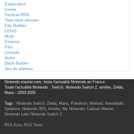
Exploration
Livres
Tactical-RPG
Twin-stick shooter
City Builder
LEGO
Multi
Cinéma
Film
console
Autre
Deck Builder
Jeu de plateau
Nintendo-master.com, toute l'actualité Nintendo en France
Toute l'actualité Nintendo : Switch, Nintendo Switch 2, amiibo, Zelda,
Mario - 2003-2026
Tags :
Nintendo Switch
,
Zelda
,
Mario
,
Pokémon
,
Metroid
,
Xenoblade
,
Splatoon
,
Nintendo 3DS
,
Amiibo
,
My Nintendo
,
Cartoon Master
,
Nintendo Labo
Nintendo Switch 2
RSS Actu
,
RSS Tests