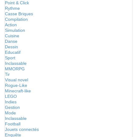
Point & Click
Rythme
Casse Briques
Compilation
Action
Simulation
Cuisine
Danse
Dessin
Educatif
Sport
Inclassable
MMORPG
Tir
Visual novel
Rogue-Like
Minecraft-like
LEGO
Indies
Gestion
Mode
Inclassable
Football
Jouets connectés
Enquête