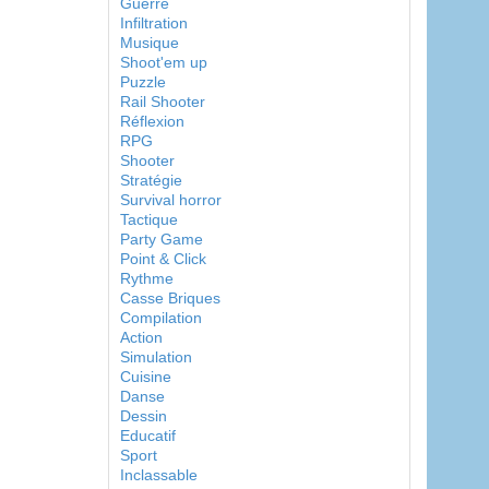
Guerre
Infiltration
Musique
Shoot'em up
Puzzle
Rail Shooter
Réflexion
RPG
Shooter
Stratégie
Survival horror
Tactique
Party Game
Point & Click
Rythme
Casse Briques
Compilation
Action
Simulation
Cuisine
Danse
Dessin
Educatif
Sport
Inclassable