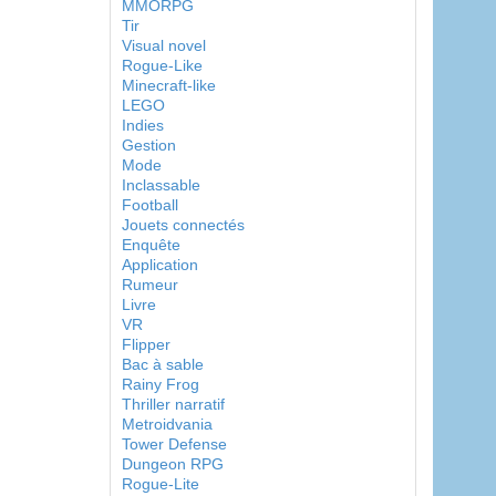
MMORPG
Tir
Visual novel
Rogue-Like
Minecraft-like
LEGO
Indies
Gestion
Mode
Inclassable
Football
Jouets connectés
Enquête
Application
Rumeur
Livre
VR
Flipper
Bac à sable
Rainy Frog
Thriller narratif
Metroidvania
Tower Defense
Dungeon RPG
Rogue-Lite