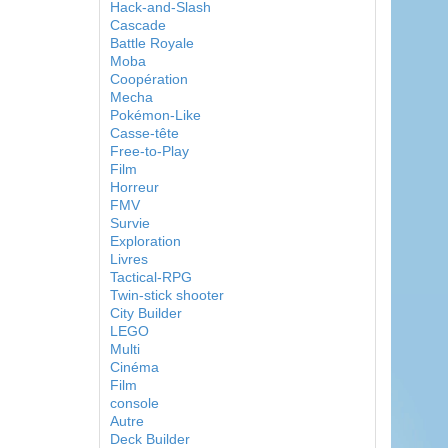
Hack-and-Slash
Cascade
Battle Royale
Moba
Coopération
Mecha
Pokémon-Like
Casse-tête
Free-to-Play
Film
Horreur
FMV
Survie
Exploration
Livres
Tactical-RPG
Twin-stick shooter
City Builder
LEGO
Multi
Cinéma
Film
console
Autre
Deck Builder