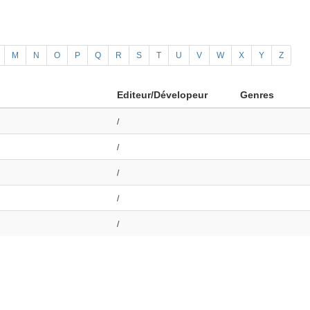
M
N
O
P
Q
R
S
T
U
V
W
X
Y
Z
Editeur/Dévelopeur
Genres
/
/
/
/
/