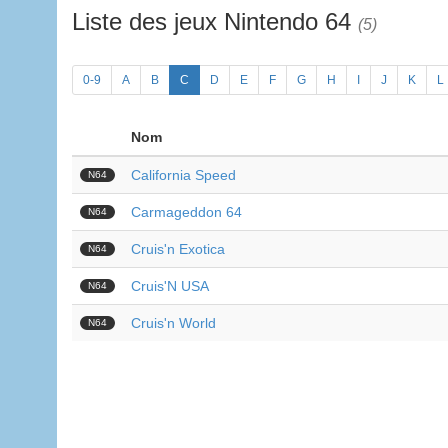
Liste des jeux Nintendo 64
(5)
0-9
A
B
C
D
E
F
G
H
I
J
K
L
Nom
California Speed
N64
Carmageddon 64
N64
Cruis'n Exotica
N64
Cruis'N USA
N64
Cruis'n World
N64