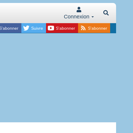
Connexion
S'abonner
Suivre
S'abonner
S'abonner