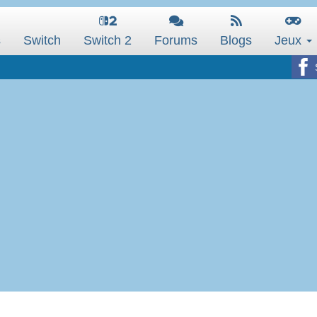
s
Switch
Switch 2
Forums
Blogs
Jeux