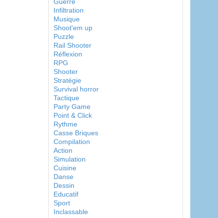
Guerre
Infiltration
Musique
Shoot'em up
Puzzle
Rail Shooter
Réflexion
RPG
Shooter
Stratégie
Survival horror
Tactique
Party Game
Point & Click
Rythme
Casse Briques
Compilation
Action
Simulation
Cuisine
Danse
Dessin
Educatif
Sport
Inclassable