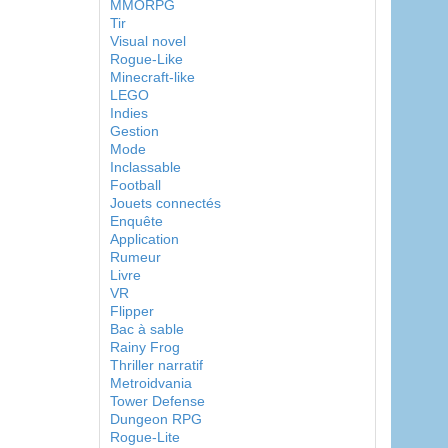
MMORPG
Tir
Visual novel
Rogue-Like
Minecraft-like
LEGO
Indies
Gestion
Mode
Inclassable
Football
Jouets connectés
Enquête
Application
Rumeur
Livre
VR
Flipper
Bac à sable
Rainy Frog
Thriller narratif
Metroidvania
Tower Defense
Dungeon RPG
Rogue-Lite