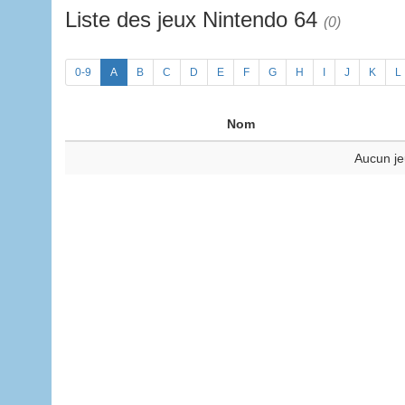
Liste des jeux Nintendo 64
(0)
0-9
A
B
C
D
E
F
G
H
I
J
K
L
Nom
Aucun je