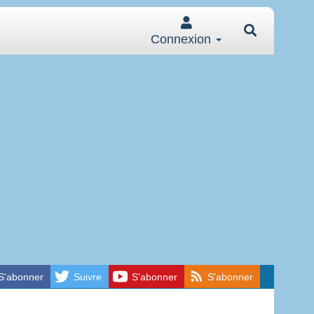
Connexion
S'abonner
Suivre
S'abonner
S'abonner