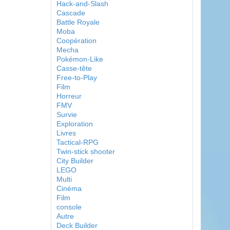
Hack-and-Slash
Cascade
Battle Royale
Moba
Coopération
Mecha
Pokémon-Like
Casse-tête
Free-to-Play
Film
Horreur
FMV
Survie
Exploration
Livres
Tactical-RPG
Twin-stick shooter
City Builder
LEGO
Multi
Cinéma
Film
console
Autre
Deck Builder