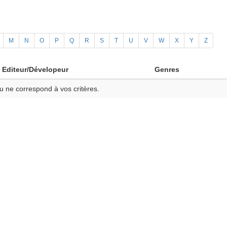
M
N
O
P
Q
R
S
T
U
V
W
X
Y
Z
Editeur/Dévelopeur
Genres
u ne correspond à vos critères.