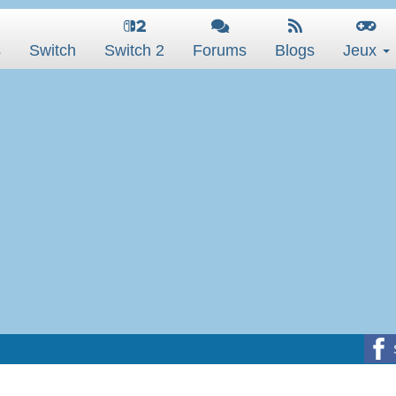
s
Switch
Switch 2
Forums
Blogs
Jeux