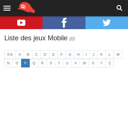
Liste des jeux Mobile
(0)
0-9
A
B
C
D
E
F
G
H
I
J
K
L
M
N
O
P
Q
R
S
T
U
V
W
X
Y
Z