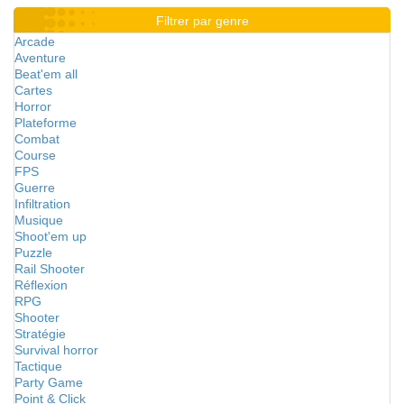
Filtrer par genre
Arcade
Aventure
Beat'em all
Cartes
Horror
Plateforme
Combat
Course
FPS
Guerre
Infiltration
Musique
Shoot'em up
Puzzle
Rail Shooter
Réflexion
RPG
Shooter
Stratégie
Survival horror
Tactique
Party Game
Point & Click