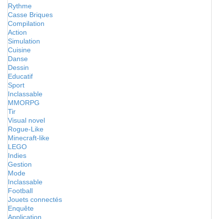
Rythme
Casse Briques
Compilation
Action
Simulation
Cuisine
Danse
Dessin
Educatif
Sport
Inclassable
MMORPG
Tir
Visual novel
Rogue-Like
Minecraft-like
LEGO
Indies
Gestion
Mode
Inclassable
Football
Jouets connectés
Enquête
Application