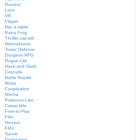
Rumeur
Livre
VR
Flipper
Bac à sable
Rainy Frog
Thriller narratif
Metroidvania
Tower Defense
Dungeon RPG
Rogue-Lite
Hack-and-Slash
Cascade
Battle Royale
Moba
Coopération
Mecha
Pokémon-Like
Casse-tête
Free-to-Play
Film
Horreur
FMV
Survie
Exploration