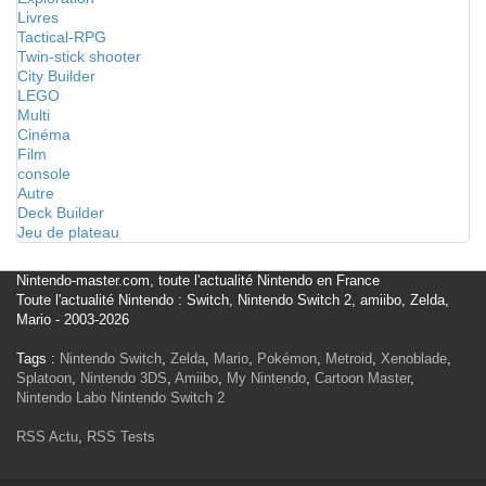
Livres
Tactical-RPG
Twin-stick shooter
City Builder
LEGO
Multi
Cinéma
Film
console
Autre
Deck Builder
Jeu de plateau
Nintendo-master.com, toute l'actualité Nintendo en France
Toute l'actualité Nintendo : Switch, Nintendo Switch 2, amiibo, Zelda,
Mario - 2003-2026
Tags :
Nintendo Switch
,
Zelda
,
Mario
,
Pokémon
,
Metroid
,
Xenoblade
,
Splatoon
,
Nintendo 3DS
,
Amiibo
,
My Nintendo
,
Cartoon Master
,
Nintendo Labo
Nintendo Switch 2
RSS Actu
,
RSS Tests