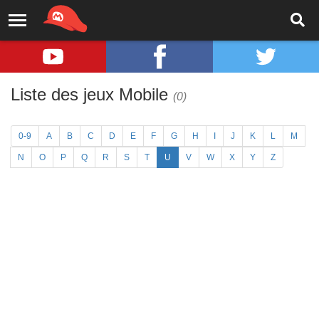
Liste des jeux Mobile
(0)
0-9
A
B
C
D
E
F
G
H
I
J
K
L
M
N
O
P
Q
R
S
T
U
V
W
X
Y
Z