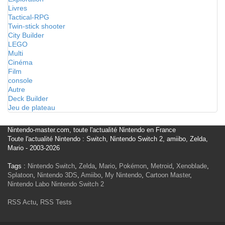
Livres
Tactical-RPG
Twin-stick shooter
City Builder
LEGO
Multi
Cinéma
Film
console
Autre
Deck Builder
Jeu de plateau
Nintendo-master.com, toute l'actualité Nintendo en France
Toute l'actualité Nintendo : Switch, Nintendo Switch 2, amiibo, Zelda,
Mario - 2003-2026
Tags :
Nintendo Switch
,
Zelda
,
Mario
,
Pokémon
,
Metroid
,
Xenoblade
,
Splatoon
,
Nintendo 3DS
,
Amiibo
,
My Nintendo
,
Cartoon Master
,
Nintendo Labo
Nintendo Switch 2
RSS Actu
,
RSS Tests