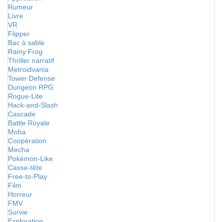
Rumeur
Livre
VR
Flipper
Bac à sable
Rainy Frog
Thriller narratif
Metroidvania
Tower Defense
Dungeon RPG
Rogue-Lite
Hack-and-Slash
Cascade
Battle Royale
Moba
Coopération
Mecha
Pokémon-Like
Casse-tête
Free-to-Play
Film
Horreur
FMV
Survie
Exploration