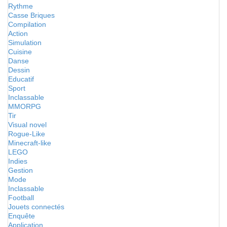
Rythme
Casse Briques
Compilation
Action
Simulation
Cuisine
Danse
Dessin
Educatif
Sport
Inclassable
MMORPG
Tir
Visual novel
Rogue-Like
Minecraft-like
LEGO
Indies
Gestion
Mode
Inclassable
Football
Jouets connectés
Enquête
Application