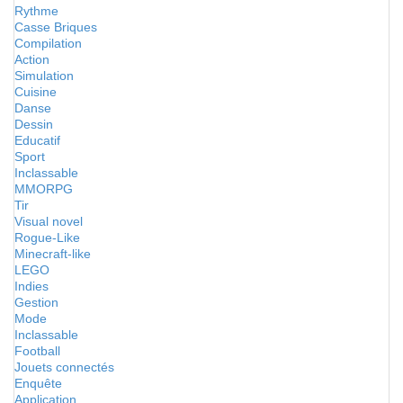
Rythme
Casse Briques
Compilation
Action
Simulation
Cuisine
Danse
Dessin
Educatif
Sport
Inclassable
MMORPG
Tir
Visual novel
Rogue-Like
Minecraft-like
LEGO
Indies
Gestion
Mode
Inclassable
Football
Jouets connectés
Enquête
Application