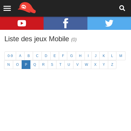
Liste des jeux Mobile
(0)
0-9
A
B
C
D
E
F
G
H
I
J
K
L
M
N
O
P
Q
R
S
T
U
V
W
X
Y
Z