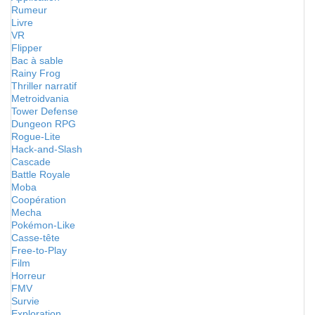
Rumeur
Livre
VR
Flipper
Bac à sable
Rainy Frog
Thriller narratif
Metroidvania
Tower Defense
Dungeon RPG
Rogue-Lite
Hack-and-Slash
Cascade
Battle Royale
Moba
Coopération
Mecha
Pokémon-Like
Casse-tête
Free-to-Play
Film
Horreur
FMV
Survie
Exploration