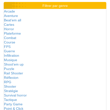
Filtrer par genre
Arcade
Aventure
Beat'em all
Cartes
Horror
Plateforme
Combat
Course
FPS
Guerre
Infiltration
Musique
Shoot'em up
Puzzle
Rail Shooter
Réflexion
RPG
Shooter
Stratégie
Survival horror
Tactique
Party Game
Point & Click