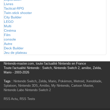
Livres
Tactical-RPG
Twin-stick shooter
City Builder
LEGO
Multi
Cinéma
Film
console
Autre
Deck Builder
Jeu de plateau
Nintendo-master.com, toute l'actualité Nintendo en France
Toute l'actualité Nintendo : Switch, Nintendo Switch 2, amiibo, Zelda,
Mario - 2003-2026
Tags :
Nintendo Switch
,
Zelda
,
Mario
,
Pokémon
,
Metroid
,
Xenoblade
,
Splatoon
,
Nintendo 3DS
,
Amiibo
,
My Nintendo
,
Cartoon Master
,
Nintendo Labo
Nintendo Switch 2
RSS Actu
,
RSS Tests