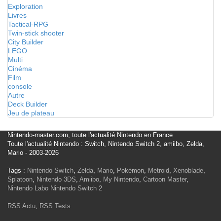
Exploration
Livres
Tactical-RPG
Twin-stick shooter
City Builder
LEGO
Multi
Cinéma
Film
console
Autre
Deck Builder
Jeu de plateau
Nintendo-master.com, toute l'actualité Nintendo en France
Toute l'actualité Nintendo : Switch, Nintendo Switch 2, amiibo, Zelda,
Mario - 2003-2026
Tags :
Nintendo Switch
,
Zelda
,
Mario
,
Pokémon
,
Metroid
,
Xenoblade
,
Splatoon
,
Nintendo 3DS
,
Amiibo
,
My Nintendo
,
Cartoon Master
,
Nintendo Labo
Nintendo Switch 2
RSS Actu
,
RSS Tests