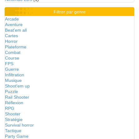
Filtrer par genre
Arcade
Aventure
Beat'em all
Cartes
Horror
Plateforme
Combat
Course
FPS
Guerre
Infiltration
Musique
Shoot'em up
Puzzle
Rail Shooter
Réflexion
RPG
Shooter
Stratégie
Survival horror
Tactique
Party Game