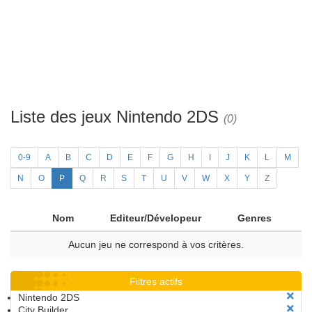
Liste des jeux Nintendo 2DS
(0)
0-9
A
B
C
D
E
F
G
H
I
J
K
L
M
N
O
P
Q
R
S
T
U
V
W
X
Y
Z
Nom
Editeur/Dévelopeur
Genres
Aucun jeu ne correspond à vos critères.
Filtres actifs
Nintendo 2DS
City Builder