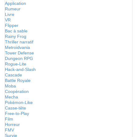
Application
Rumeur
Livre
VR
Flipper
Bac à sable
Rainy Frog
Thriller narratif
Metroidvania
Tower Defense
Dungeon RPG
Rogue-Lite
Hack-and-Slash
Cascade
Battle Royale
Moba
Coopération
Mecha
Pokémon-Like
Casse-tête
Free-to-Play
Film
Horreur
FMV
Survie