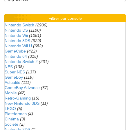
Filtrer par console
Nintendo Switch
(2906)
Nintendo DS
(1100)
Nintendo Wii
(1081)
Nintendo 3DS
(929)
Nintendo Wii U
(682)
GameCube
(422)
Nintendo 64
(315)
Nintendo Switch 2
(231)
NES
(138)
Super NES
(137)
GameBoy
(119)
Actualité
(111)
GameBoy Advance
(67)
Mobile
(42)
Retro-Gaming
(15)
New Nintendo 3DS
(11)
LEGO
(5)
Plateformes
(4)
Cinéma
(3)
Société
(2)
Nintendo 2DS
(1)