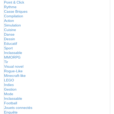
Point & Click
Rythme
Casse Briques
Compilation
Action
Simulation
Cuisine
Danse
Dessin
Educatif
Sport
Inclassable
MMORPG
Tir
Visual novel
Rogue-Like
Minecraft-like
LEGO
Indies
Gestion
Mode
Inclassable
Football
Jouets connectés
Enquête