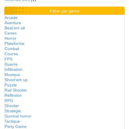
Filtrer par genre
Arcade
Aventure
Beat'em all
Cartes
Horror
Plateforme
Combat
Course
FPS
Guerre
Infiltration
Musique
Shoot'em up
Puzzle
Rail Shooter
Réflexion
RPG
Shooter
Stratégie
Survival horror
Tactique
Party Game