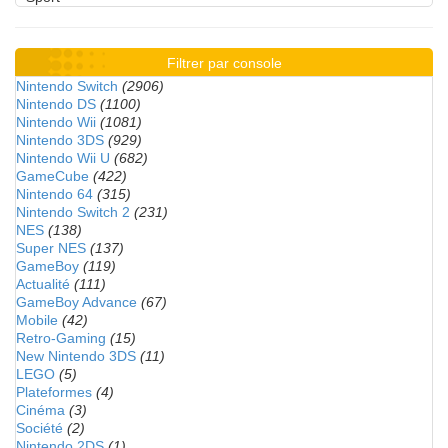
Filtrer par console
Nintendo Switch
(2906)
Nintendo DS
(1100)
Nintendo Wii
(1081)
Nintendo 3DS
(929)
Nintendo Wii U
(682)
GameCube
(422)
Nintendo 64
(315)
Nintendo Switch 2
(231)
NES
(138)
Super NES
(137)
GameBoy
(119)
Actualité
(111)
GameBoy Advance
(67)
Mobile
(42)
Retro-Gaming
(15)
New Nintendo 3DS
(11)
LEGO
(5)
Plateformes
(4)
Cinéma
(3)
Société
(2)
Nintendo 2DS
(1)