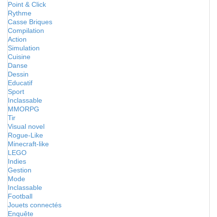
Point & Click
Rythme
Casse Briques
Compilation
Action
Simulation
Cuisine
Danse
Dessin
Educatif
Sport
Inclassable
MMORPG
Tir
Visual novel
Rogue-Like
Minecraft-like
LEGO
Indies
Gestion
Mode
Inclassable
Football
Jouets connectés
Enquête