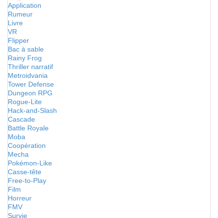
Application
Rumeur
Livre
VR
Flipper
Bac à sable
Rainy Frog
Thriller narratif
Metroidvania
Tower Defense
Dungeon RPG
Rogue-Lite
Hack-and-Slash
Cascade
Battle Royale
Moba
Coopération
Mecha
Pokémon-Like
Casse-tête
Free-to-Play
Film
Horreur
FMV
Survie