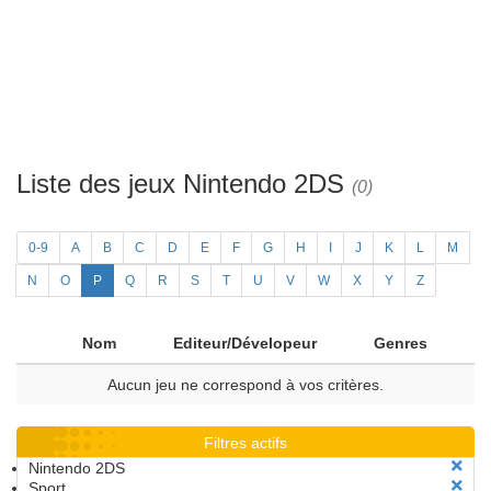
Liste des jeux Nintendo 2DS
(0)
0-9
A
B
C
D
E
F
G
H
I
J
K
L
M
N
O
P
Q
R
S
T
U
V
W
X
Y
Z
Nom
Editeur/Dévelopeur
Genres
Aucun jeu ne correspond à vos critères.
Filtres actifs
Nintendo 2DS
Sport