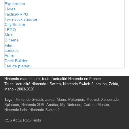
Exploration
Livres
Tactical-RPG
Twin-stick shooter
City Builder
LEGO
Multi
Cinéma
Film
console
Autre
Deck Builder
Jeu de plateau
Nintendo-master.com, toute l'actualité Nintendo en France
Toute l'actualité Nintendo : Switch, Nintendo Switch 2, amiibo, Zelda,
Mario - 2003-2026
Tags :
Nintendo Switch
,
Zelda
,
Mario
,
Pokémon
,
Metroid
,
Xenoblade
,
Splatoon
,
Nintendo 3DS
,
Amiibo
,
My Nintendo
,
Cartoon Master
,
Nintendo Labo
Nintendo Switch 2
RSS Actu
,
RSS Tests