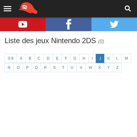
Liste des jeux Nintendo 2DS
(0)
0-9
A
B
C
D
E
F
G
H
I
J
K
L
M
N
O
P
Q
R
S
T
U
V
W
X
Y
Z