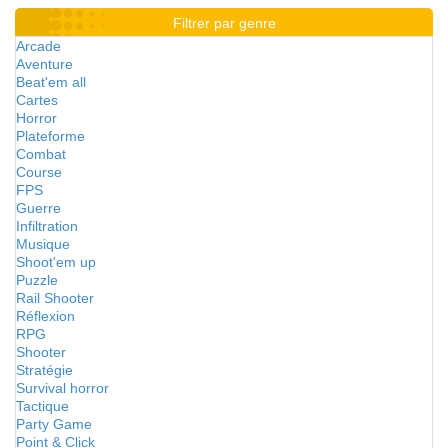
Filtrer par genre
Arcade
Aventure
Beat'em all
Cartes
Horror
Plateforme
Combat
Course
FPS
Guerre
Infiltration
Musique
Shoot'em up
Puzzle
Rail Shooter
Réflexion
RPG
Shooter
Stratégie
Survival horror
Tactique
Party Game
Point & Click