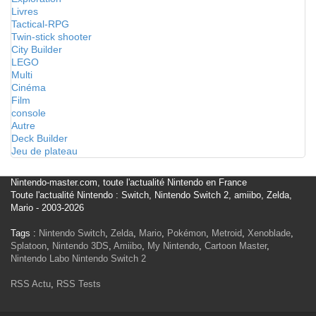
Livres
Tactical-RPG
Twin-stick shooter
City Builder
LEGO
Multi
Cinéma
Film
console
Autre
Deck Builder
Jeu de plateau
Nintendo-master.com, toute l'actualité Nintendo en France
Toute l'actualité Nintendo : Switch, Nintendo Switch 2, amiibo, Zelda,
Mario - 2003-2026
Tags :
Nintendo Switch
,
Zelda
,
Mario
,
Pokémon
,
Metroid
,
Xenoblade
,
Splatoon
,
Nintendo 3DS
,
Amiibo
,
My Nintendo
,
Cartoon Master
,
Nintendo Labo
Nintendo Switch 2
RSS Actu
,
RSS Tests