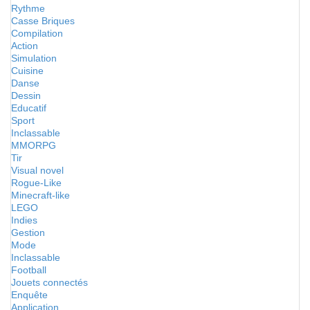
Rythme
Casse Briques
Compilation
Action
Simulation
Cuisine
Danse
Dessin
Educatif
Sport
Inclassable
MMORPG
Tir
Visual novel
Rogue-Like
Minecraft-like
LEGO
Indies
Gestion
Mode
Inclassable
Football
Jouets connectés
Enquête
Application