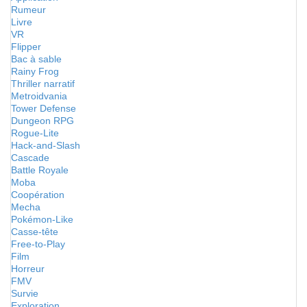
Rumeur
Livre
VR
Flipper
Bac à sable
Rainy Frog
Thriller narratif
Metroidvania
Tower Defense
Dungeon RPG
Rogue-Lite
Hack-and-Slash
Cascade
Battle Royale
Moba
Coopération
Mecha
Pokémon-Like
Casse-tête
Free-to-Play
Film
Horreur
FMV
Survie
Exploration