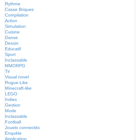
Rythme
Casse Briques
Compilation
Action
Simulation
Cuisine
Danse
Dessin
Educatif
Sport
Inclassable
MMORPG
Tir
Visual novel
Rogue-Like
Minecraft-like
LEGO
Indies
Gestion
Mode
Inclassable
Football
Jouets connectés
Enquête
Application