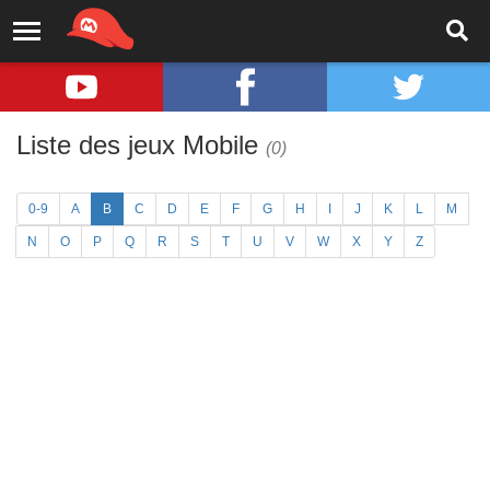
Liste des jeux Mobile
(0)
0-9
A
B
C
D
E
F
G
H
I
J
K
L
M
N
O
P
Q
R
S
T
U
V
W
X
Y
Z