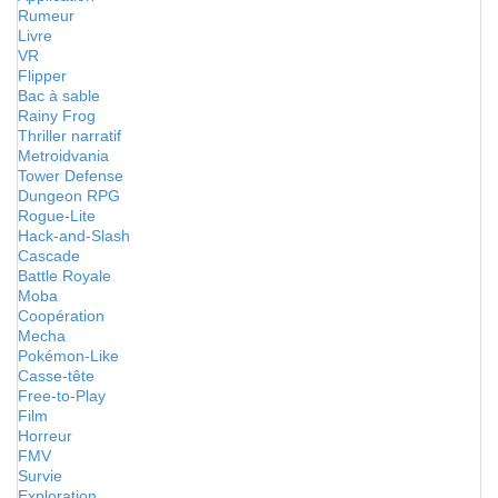
Rumeur
Livre
VR
Flipper
Bac à sable
Rainy Frog
Thriller narratif
Metroidvania
Tower Defense
Dungeon RPG
Rogue-Lite
Hack-and-Slash
Cascade
Battle Royale
Moba
Coopération
Mecha
Pokémon-Like
Casse-tête
Free-to-Play
Film
Horreur
FMV
Survie
Exploration