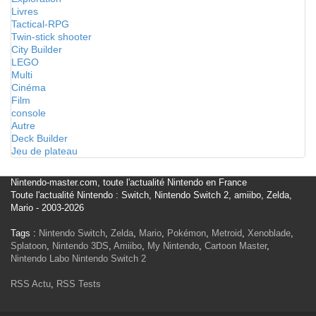
Livres
Tactical-RPG
Twin-stick shooter
City Builder
LEGO
Multi
Cinéma
Film
console
Autre
Deck Builder
Jeu de plateau
Nintendo-master.com, toute l'actualité Nintendo en France
Toute l'actualité Nintendo : Switch, Nintendo Switch 2, amiibo, Zelda,
Mario - 2003-2026
Tags :
Nintendo Switch
,
Zelda
,
Mario
,
Pokémon
,
Metroid
,
Xenoblade
,
Splatoon
,
Nintendo 3DS
,
Amiibo
,
My Nintendo
,
Cartoon Master
,
Nintendo Labo
Nintendo Switch 2
RSS Actu
,
RSS Tests