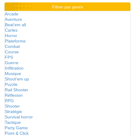
Filtrer par genre
Arcade
Aventure
Beat'em all
Cartes
Horror
Plateforme
Combat
Course
FPS
Guerre
Infiltration
Musique
Shoot'em up
Puzzle
Rail Shooter
Réflexion
RPG
Shooter
Stratégie
Survival horror
Tactique
Party Game
Point & Click