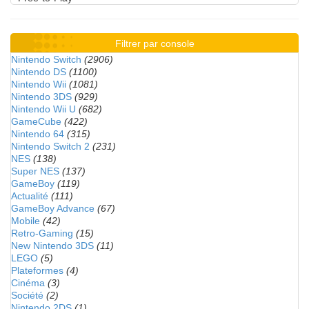
Filtrer par console
Nintendo Switch
(2906)
Nintendo DS
(1100)
Nintendo Wii
(1081)
Nintendo 3DS
(929)
Nintendo Wii U
(682)
GameCube
(422)
Nintendo 64
(315)
Nintendo Switch 2
(231)
NES
(138)
Super NES
(137)
GameBoy
(119)
Actualité
(111)
GameBoy Advance
(67)
Mobile
(42)
Retro-Gaming
(15)
New Nintendo 3DS
(11)
LEGO
(5)
Plateformes
(4)
Cinéma
(3)
Société
(2)
Nintendo 2DS
(1)