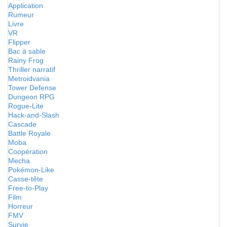
Application
Rumeur
Livre
VR
Flipper
Bac à sable
Rainy Frog
Thriller narratif
Metroidvania
Tower Defense
Dungeon RPG
Rogue-Lite
Hack-and-Slash
Cascade
Battle Royale
Moba
Coopération
Mecha
Pokémon-Like
Casse-tête
Free-to-Play
Film
Horreur
FMV
Survie