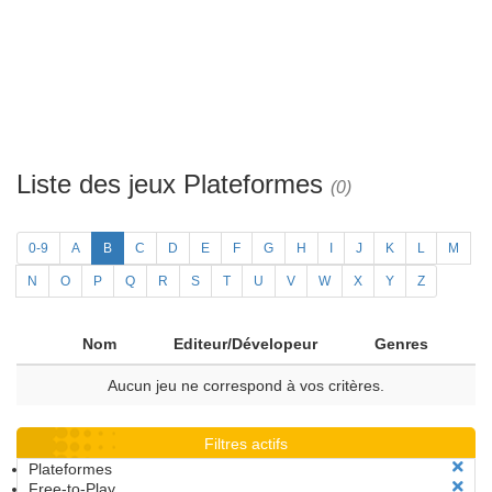
Liste des jeux Plateformes
(0)
0-9
A
B
C
D
E
F
G
H
I
J
K
L
M
N
O
P
Q
R
S
T
U
V
W
X
Y
Z
Nom
Editeur/Dévelopeur
Genres
Aucun jeu ne correspond à vos critères.
Filtres actifs
Plateformes
Free-to-Play