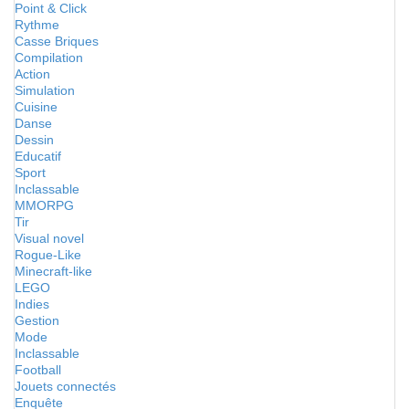
Point & Click
Rythme
Casse Briques
Compilation
Action
Simulation
Cuisine
Danse
Dessin
Educatif
Sport
Inclassable
MMORPG
Tir
Visual novel
Rogue-Like
Minecraft-like
LEGO
Indies
Gestion
Mode
Inclassable
Football
Jouets connectés
Enquête