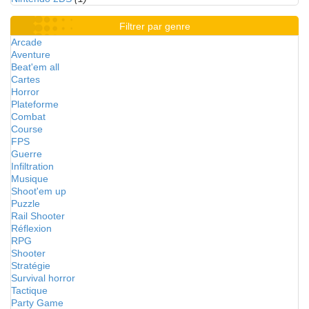
Filtrer par genre
Arcade
Aventure
Beat'em all
Cartes
Horror
Plateforme
Combat
Course
FPS
Guerre
Infiltration
Musique
Shoot'em up
Puzzle
Rail Shooter
Réflexion
RPG
Shooter
Stratégie
Survival horror
Tactique
Party Game