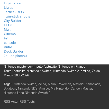
Exploration
Livres
Tactical-RPG
Twin-stick shooter
City Builder
LEGO
Multi
Cinéma
Film
console
Autre
Deck Builder
Jeu de plateau
Nintendo-master.com, toute l'actualité Nintendo en France
Toute l'actualité Nintendo : Switch, Nintendo Switch 2, amiibo, Zelda,
Mario - 2003-2026
Tags :
Nintendo Switch
,
Zelda
,
Mario
,
Pokémon
,
Metroid
,
Xenoblade
,
Splatoon
,
Nintendo 3DS
,
Amiibo
,
My Nintendo
,
Cartoon Master
,
Nintendo Labo
Nintendo Switch 2
RSS Actu
,
RSS Tests