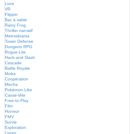
Livre
VR
Flipper
Bac à sable
Rainy Frog
Thriller narratif
Metroidvania
Tower Defense
Dungeon RPG
Rogue-Lite
Hack-and-Slash
Cascade
Battle Royale
Moba
Coopération
Mecha
Pokémon-Like
Casse-tête
Free-to-Play
Film
Horreur
FMV
Survie
Exploration
Livres