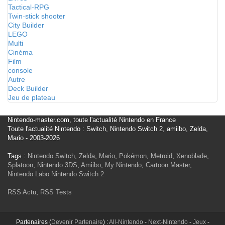
Tactical-RPG
Twin-stick shooter
City Builder
LEGO
Multi
Cinéma
Film
console
Autre
Deck Builder
Jeu de plateau
Nintendo-master.com, toute l'actualité Nintendo en France
Toute l'actualité Nintendo : Switch, Nintendo Switch 2, amiibo, Zelda,
Mario - 2003-2026
Tags :
Nintendo Switch
,
Zelda
,
Mario
,
Pokémon
,
Metroid
,
Xenoblade
,
Splatoon
,
Nintendo 3DS
,
Amiibo
,
My Nintendo
,
Cartoon Master
,
Nintendo Labo
Nintendo Switch 2
RSS Actu
,
RSS Tests
Partenaires (
Devenir Partenaire
) :
All-Nintendo
-
Next-Nintendo
-
Jeux
-