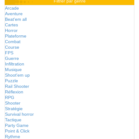
Filtrer par genre
Arcade
Aventure
Beat'em all
Cartes
Horror
Plateforme
Combat
Course
FPS
Guerre
Infiltration
Musique
Shoot'em up
Puzzle
Rail Shooter
Réflexion
RPG
Shooter
Stratégie
Survival horror
Tactique
Party Game
Point & Click
Rythme