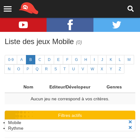
Liste des jeux Mobile
(0)
0-9
A
B
C
D
E
F
G
H
I
J
K
L
M
N
O
P
Q
R
S
T
U
V
W
X
Y
Z
Nom
Editeur/Dévelopeur
Genres
Aucun jeu ne correspond à vos critères.
Filtres actifs
Mobile
Rythme