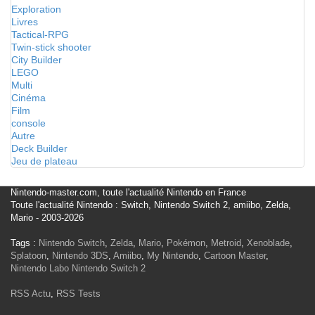
Exploration
Livres
Tactical-RPG
Twin-stick shooter
City Builder
LEGO
Multi
Cinéma
Film
console
Autre
Deck Builder
Jeu de plateau
Nintendo-master.com, toute l'actualité Nintendo en France
Toute l'actualité Nintendo : Switch, Nintendo Switch 2, amiibo, Zelda,
Mario - 2003-2026
Tags :
Nintendo Switch
,
Zelda
,
Mario
,
Pokémon
,
Metroid
,
Xenoblade
,
Splatoon
,
Nintendo 3DS
,
Amiibo
,
My Nintendo
,
Cartoon Master
,
Nintendo Labo
Nintendo Switch 2
RSS Actu
,
RSS Tests