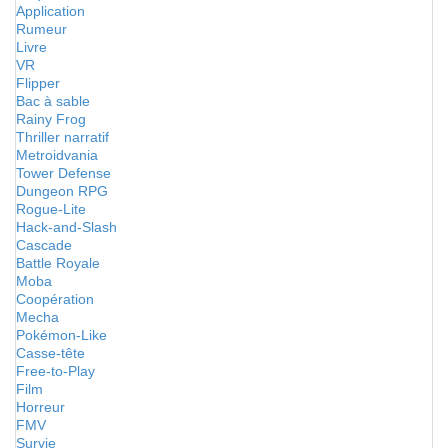
Application
Rumeur
Livre
VR
Flipper
Bac à sable
Rainy Frog
Thriller narratif
Metroidvania
Tower Defense
Dungeon RPG
Rogue-Lite
Hack-and-Slash
Cascade
Battle Royale
Moba
Coopération
Mecha
Pokémon-Like
Casse-tête
Free-to-Play
Film
Horreur
FMV
Survie