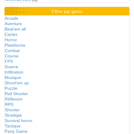
Filtrer par genre
Arcade
Aventure
Beat'em all
Cartes
Horror
Plateforme
Combat
Course
FPS
Guerre
Infiltration
Musique
Shoot'em up
Puzzle
Rail Shooter
Réflexion
RPG
Shooter
Stratégie
Survival horror
Tactique
Party Game