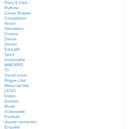
Point & Click
Rythme
Casse Briques
Compilation
Action
Simulation
Cuisine
Danse
Dessin
Educatif
Sport
Inclassable
MMORPG
Tir
Visual novel
Rogue-Like
Minecraft-like
LEGO
Indies
Gestion
Mode
Inclassable
Football
Jouets connectés
Enquête