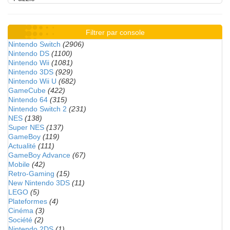
Filtrer par console
Nintendo Switch
(2906)
Nintendo DS
(1100)
Nintendo Wii
(1081)
Nintendo 3DS
(929)
Nintendo Wii U
(682)
GameCube
(422)
Nintendo 64
(315)
Nintendo Switch 2
(231)
NES
(138)
Super NES
(137)
GameBoy
(119)
Actualité
(111)
GameBoy Advance
(67)
Mobile
(42)
Retro-Gaming
(15)
New Nintendo 3DS
(11)
LEGO
(5)
Plateformes
(4)
Cinéma
(3)
Société
(2)
Nintendo 2DS
(1)