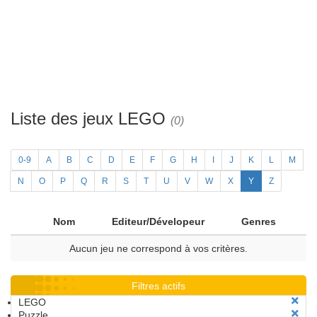
Liste des jeux LEGO
(0)
0-9
A
B
C
D
E
F
G
H
I
J
K
L
M
N
O
P
Q
R
S
T
U
V
W
X
Y
Z
Nom
Editeur/Dévelopeur
Genres
Aucun jeu ne correspond à vos critères.
Filtres actifs
LEGO
Puzzle