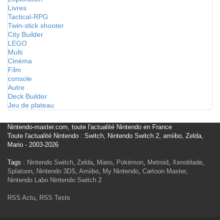
Livres
Tactical-RPG
Twin-stick shooter
City Builder
LEGO
Multi
Cinéma
Film
console
Autre
Deck Builder
Jeu de plateau
Nintendo-master.com, toute l'actualité Nintendo en France
Toute l'actualité Nintendo : Switch, Nintendo Switch 2, amiibo, Zelda,
Mario - 2003-2026
Tags :
Nintendo Switch
,
Zelda
,
Mario
,
Pokémon
,
Metroid
,
Xenoblade
,
Splatoon
,
Nintendo 3DS
,
Amiibo
,
My Nintendo
,
Cartoon Master
,
Nintendo Labo
Nintendo Switch 2
RSS Actu
,
RSS Tests