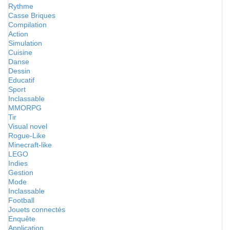
Rythme
Casse Briques
Compilation
Action
Simulation
Cuisine
Danse
Dessin
Educatif
Sport
Inclassable
MMORPG
Tir
Visual novel
Rogue-Like
Minecraft-like
LEGO
Indies
Gestion
Mode
Inclassable
Football
Jouets connectés
Enquête
Application