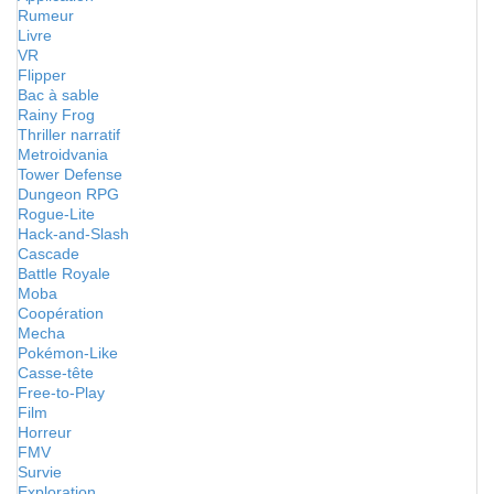
Rumeur
Livre
VR
Flipper
Bac à sable
Rainy Frog
Thriller narratif
Metroidvania
Tower Defense
Dungeon RPG
Rogue-Lite
Hack-and-Slash
Cascade
Battle Royale
Moba
Coopération
Mecha
Pokémon-Like
Casse-tête
Free-to-Play
Film
Horreur
FMV
Survie
Exploration