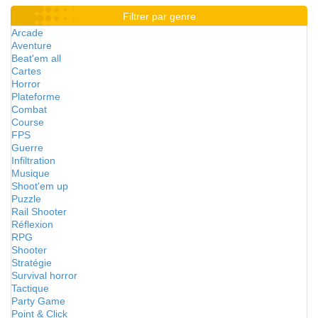
Filtrer par genre
Arcade
Aventure
Beat'em all
Cartes
Horror
Plateforme
Combat
Course
FPS
Guerre
Infiltration
Musique
Shoot'em up
Puzzle
Rail Shooter
Réflexion
RPG
Shooter
Stratégie
Survival horror
Tactique
Party Game
Point & Click