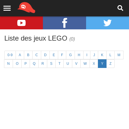
Liste des jeux LEGO
(0)
0-9
A
B
C
D
E
F
G
H
I
J
K
L
M
N
O
P
Q
R
S
T
U
V
W
X
Y
Z