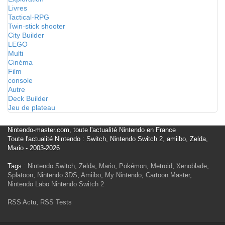
Livres
Tactical-RPG
Twin-stick shooter
City Builder
LEGO
Multi
Cinéma
Film
console
Autre
Deck Builder
Jeu de plateau
Nintendo-master.com, toute l'actualité Nintendo en France
Toute l'actualité Nintendo : Switch, Nintendo Switch 2, amiibo, Zelda,
Mario - 2003-2026
Tags :
Nintendo Switch
,
Zelda
,
Mario
,
Pokémon
,
Metroid
,
Xenoblade
,
Splatoon
,
Nintendo 3DS
,
Amiibo
,
My Nintendo
,
Cartoon Master
,
Nintendo Labo
Nintendo Switch 2
RSS Actu
,
RSS Tests