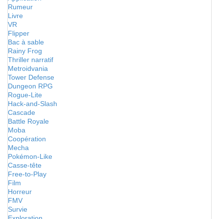
Rumeur
Livre
VR
Flipper
Bac à sable
Rainy Frog
Thriller narratif
Metroidvania
Tower Defense
Dungeon RPG
Rogue-Lite
Hack-and-Slash
Cascade
Battle Royale
Moba
Coopération
Mecha
Pokémon-Like
Casse-tête
Free-to-Play
Film
Horreur
FMV
Survie
Exploration