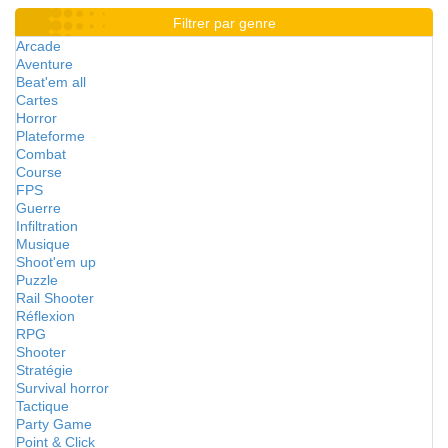
Filtrer par genre
Arcade
Aventure
Beat'em all
Cartes
Horror
Plateforme
Combat
Course
FPS
Guerre
Infiltration
Musique
Shoot'em up
Puzzle
Rail Shooter
Réflexion
RPG
Shooter
Stratégie
Survival horror
Tactique
Party Game
Point & Click