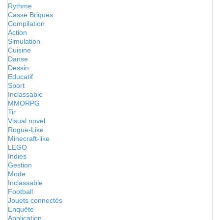
Rythme
Casse Briques
Compilation
Action
Simulation
Cuisine
Danse
Dessin
Educatif
Sport
Inclassable
MMORPG
Tir
Visual novel
Rogue-Like
Minecraft-like
LEGO
Indies
Gestion
Mode
Inclassable
Football
Jouets connectés
Enquête
Application