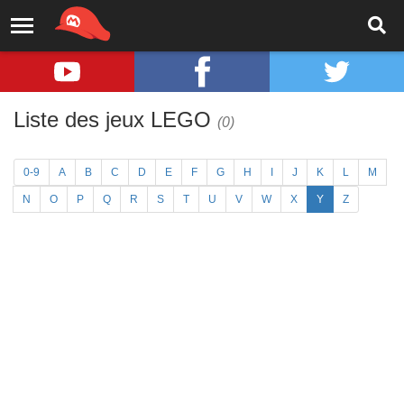
Liste des jeux LEGO
(0)
0-9
A
B
C
D
E
F
G
H
I
J
K
L
M
N
O
P
Q
R
S
T
U
V
W
X
Y
Z