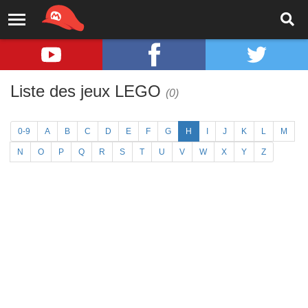
Liste des jeux LEGO
(0)
0-9
A
B
C
D
E
F
G
H
I
J
K
L
M
N
O
P
Q
R
S
T
U
V
W
X
Y
Z