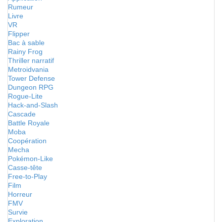
Rumeur
Livre
VR
Flipper
Bac à sable
Rainy Frog
Thriller narratif
Metroidvania
Tower Defense
Dungeon RPG
Rogue-Lite
Hack-and-Slash
Cascade
Battle Royale
Moba
Coopération
Mecha
Pokémon-Like
Casse-tête
Free-to-Play
Film
Horreur
FMV
Survie
Exploration