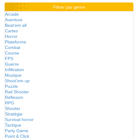
Filtrer par genre
Arcade
Aventure
Beat'em all
Cartes
Horror
Plateforme
Combat
Course
FPS
Guerre
Infiltration
Musique
Shoot'em up
Puzzle
Rail Shooter
Réflexion
RPG
Shooter
Stratégie
Survival horror
Tactique
Party Game
Point & Click