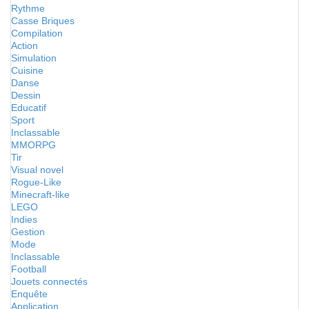
Rythme
Casse Briques
Compilation
Action
Simulation
Cuisine
Danse
Dessin
Educatif
Sport
Inclassable
MMORPG
Tir
Visual novel
Rogue-Like
Minecraft-like
LEGO
Indies
Gestion
Mode
Inclassable
Football
Jouets connectés
Enquête
Application