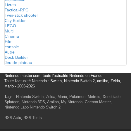
Livres
Tactical-RPG
Twin-stick shooter
City Builder
LEGO
Multi
Cinéma
Film
console
Autre
Deck Builder
Jeu de plateau
Nintendo-master.com, toute l'actualité Nintendo en France
Toute l'actualité Nintendo : Switch, Nintendo Switch 2, amiibo, Zelda,
Mario - 2003-2026
Tags :
Nintendo Switch
,
Zelda
,
Mario
,
Pokémon
,
Metroid
,
Xenoblade
,
Splatoon
,
Nintendo 3DS
,
Amiibo
,
My Nintendo
,
Cartoon Master
,
Nintendo Labo
Nintendo Switch 2
RSS Actu
,
RSS Tests