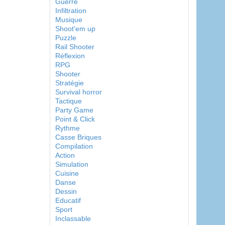
Guerre
Infiltration
Musique
Shoot'em up
Puzzle
Rail Shooter
Réflexion
RPG
Shooter
Stratégie
Survival horror
Tactique
Party Game
Point & Click
Rythme
Casse Briques
Compilation
Action
Simulation
Cuisine
Danse
Dessin
Educatif
Sport
Inclassable