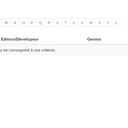
M
N
O
P
Q
R
S
T
U
V
W
X
Y
Z
Editeur/Dévelopeur
Genres
u ne correspond à vos critères.