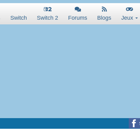
s
Switch
Switch 2
Forums
Blogs
Jeux