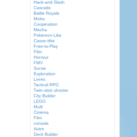
Hack-and-Slash
Cascade
Battle Royale
Moba
Coopération
Mecha
Pokémon-Like
Casse-tête
Free-to-Play
Film
Horreur
FMV
Survie
Exploration
Livres
Tactical-RPG
Twin-stick shooter
City Builder
LEGO
Multi
Cinéma
Film
console
Autre
Deck Builder