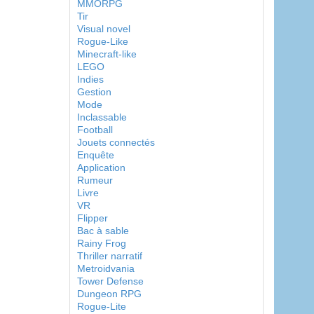
MMORPG
Tir
Visual novel
Rogue-Like
Minecraft-like
LEGO
Indies
Gestion
Mode
Inclassable
Football
Jouets connectés
Enquête
Application
Rumeur
Livre
VR
Flipper
Bac à sable
Rainy Frog
Thriller narratif
Metroidvania
Tower Defense
Dungeon RPG
Rogue-Lite