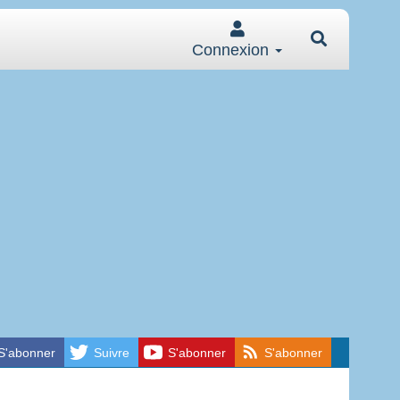
Connexion
S'abonner
Suivre
S'abonner
S'abonner