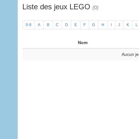
Liste des jeux LEGO
(0)
0-9
A
B
C
D
E
F
G
H
I
J
K
L
Nom
Aucun je